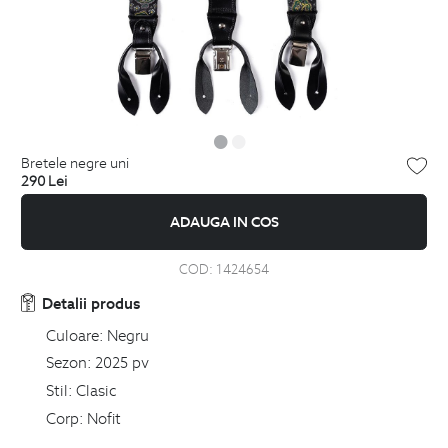
bretele negre uni
290
Lei
ADAUGA IN COS
COD:
1424654
Detalii produs
Culoare:
Negru
Sezon:
2025 pv
Stil:
Clasic
Corp:
Nofit