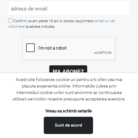
Confirm ca am peste 16 ani si doresc sa primesc
email-uri de
informare
la adresa indicata.
MA ABONEZ
Acest site foloseste cookie-uri pentru a-ti oferi cea mai
Fii mereu la curent cu noutatile noastre,
placuta experienta online. Informatiile culese prin
oferte speciale si trenduri in moda masculina.
intermediul cookie-urilor sunt anonime iar continuarea
utilizarii serviciilor noastre presupune acceptarea acestora.
CONCIERGE
Vreau sa schimb setarile
Termeni si conditii
Schimburi si retur
Sunt de acord
Securitatea datelor
Feedback site