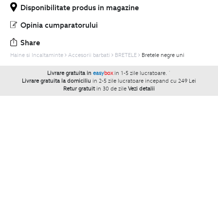
Disponibilitate produs in magazine
Opinia cumparatorului
Share
Haine si Incaltaminte
Accesorii barbati
BRETELE
Bretele negre uni
Livrare gratuita in
easy
box
in 1-5 zile lucratoare.
`
Livrare gratuita la domiciliu
in 2-5 zile lucratoare incepand cu 249 Lei
Retur gratuit
in 30 de zile
Vezi detalii