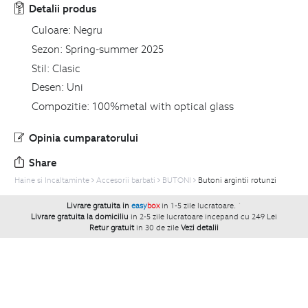
Detalii produs
Culoare:
Negru
Sezon:
Spring-summer 2025
Stil:
Clasic
Desen:
Uni
Compozitie:
100%metal with optical glass
Opinia cumparatorului
Share
Haine si Incaltaminte
Accesorii barbati
BUTONI
Butoni argintii rotunzi
Livrare gratuita in
easy
box
in 1-5 zile lucratoare.
`
Livrare gratuita la domiciliu
in 2-5 zile lucratoare incepand cu 249 Lei
Retur gratuit
in 30 de zile
Vezi detalii