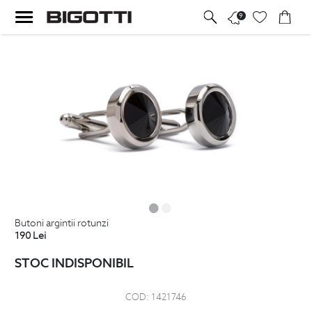
9
butoni argintii rotunzi
190
Lei
STOC INDISPONIBIL
COD:
1421746