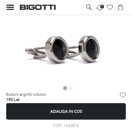
9
butoni argintii rotunzi
190
Lei
ADAUGA IN COS
COD:
1443874