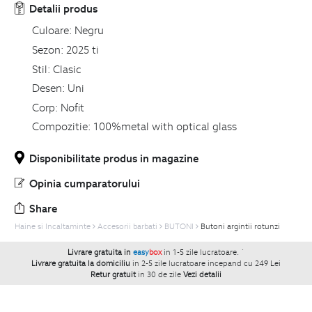
Detalii produs
Culoare:
Negru
Sezon:
2025 ti
Stil:
Clasic
Desen:
Uni
Corp:
Nofit
Compozitie:
100%metal with optical glass
Disponibilitate produs in magazine
Opinia cumparatorului
Share
Haine si Incaltaminte
Accesorii barbati
BUTONI
Butoni argintii rotunzi
Livrare gratuita in
easy
box
in 1-5 zile lucratoare.
`
Livrare gratuita la domiciliu
in 2-5 zile lucratoare incepand cu 249 Lei
Retur gratuit
in 30 de zile
Vezi detalii