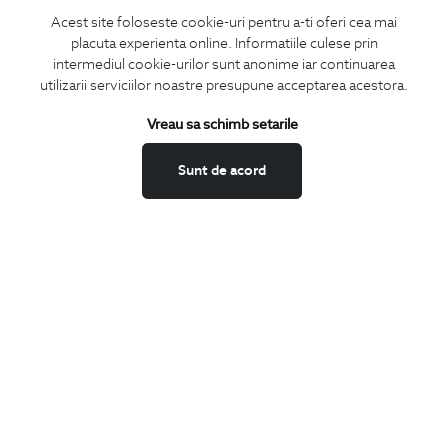
Acest site foloseste cookie-uri pentru a-ti oferi cea mai
placuta experienta online. Informatiile culese prin
MA ABONEZ
intermediul cookie-urilor sunt anonime iar continuarea
utilizarii serviciilor noastre presupune acceptarea acestora.
Fii mereu la curent cu noutatile noastre,
oferte speciale si trenduri in moda masculina.
Vreau sa schimb setarile
CONCIERGE
Sunt de acord
Termeni si conditii
Schimburi si retur
Securitatea datelor
Feedback site
ANPC
SOL
BIGOTTI
Contact
Magazine