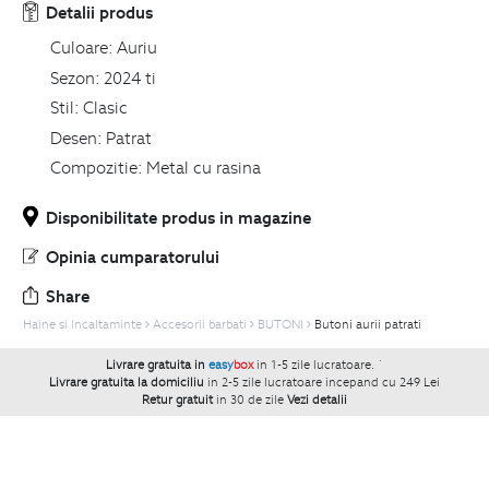
Detalii produs
Culoare:
Auriu
Sezon:
2024 ti
Stil:
Clasic
Desen:
Patrat
Compozitie:
Metal cu rasina
Disponibilitate produs in magazine
Opinia cumparatorului
Share
Haine si Incaltaminte
Accesorii barbati
BUTONI
Butoni aurii patrati
Livrare gratuita in
easy
box
in 1-5 zile lucratoare.
`
Livrare gratuita la domiciliu
in 2-5 zile lucratoare incepand cu 249 Lei
Retur gratuit
in 30 de zile
Vezi detalii