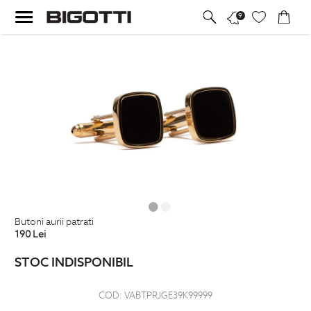
9
butoni aurii patrati
190
Lei
STOC INDISPONIBIL
COD:
VABTPRJGE39K99999