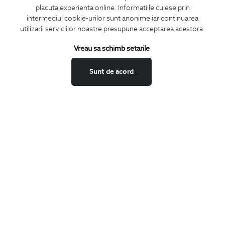
placuta experienta online. Informatiile culese prin
MA ABONEZ
intermediul cookie-urilor sunt anonime iar continuarea
utilizarii serviciilor noastre presupune acceptarea acestora.
Fii mereu la curent cu noutatile noastre,
oferte speciale si trenduri in moda masculina.
Vreau sa schimb setarile
CONCIERGE
Sunt de acord
Termeni si conditii
Schimburi si retur
Securitatea datelor
Feedback site
ANPC
SOL
BIGOTTI
Contact
Magazine
Cariere