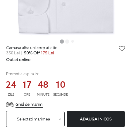
camasa alba uni corp atletic
350
Lei
| -50% Off
175
Lei
Outlet online
Promotia expira in:
24
17
48
09
ZILE
ORE
MINUTE
SECUNDE
Ghid de marimi
Selectati marimea
ADAUGA IN COS