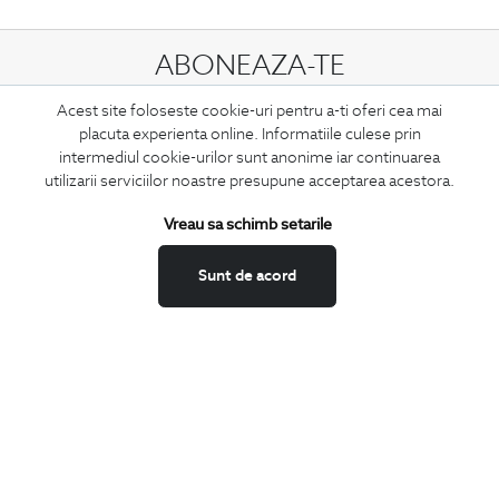
ABONEAZA-TE
LA NEWSLETTER
Acest site foloseste cookie-uri pentru a-ti oferi cea mai
placuta experienta online. Informatiile culese prin
intermediul cookie-urilor sunt anonime iar continuarea
utilizarii serviciilor noastre presupune acceptarea acestora.
Confirm ca am peste 16 ani si doresc sa primesc
email-uri de
informare
la adresa indicata.
Vreau sa schimb setarile
Sunt de acord
MA ABONEZ
Fii mereu la curent cu noutatile noastre,
oferte speciale si trenduri in moda masculina.
CONCIERGE