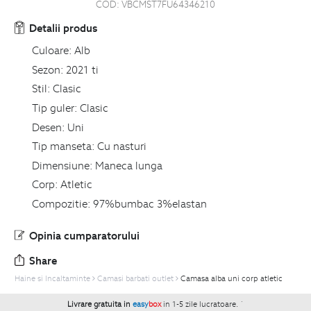
COD:
VBCMST7FU64346210
Detalii produs
Culoare:
Alb
Sezon:
2021 ti
Stil:
Clasic
Tip guler:
Clasic
Desen:
Uni
Tip manseta:
Cu nasturi
Dimensiune:
Maneca lunga
Corp:
Atletic
Compozitie:
97%bumbac 3%elastan
Opinia cumparatorului
Share
Haine si Incaltaminte
Camasi barbati outlet
Camasa alba uni corp atletic
Livrare gratuita in
easy
box
in 1-5 zile lucratoare.
`