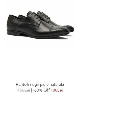
pantofi negri piele naturala
450
Lei
| -60% Off
180
Lei