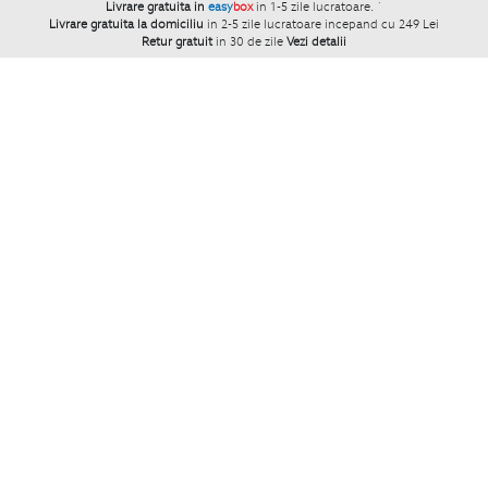
Livrare gratuita in
easy
box
in 1-5 zile lucratoare.
`
Livrare gratuita la domiciliu
in 2-5 zile lucratoare incepand cu 249 Lei
Retur gratuit
in 30 de zile
Vezi detalii