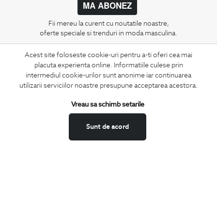
MA ABONEZ
Fii mereu la curent cu noutatile noastre,
oferte speciale si trenduri in moda masculina.
Acest site foloseste cookie-uri pentru a-ti oferi cea mai
CONCIERGE
placuta experienta online. Informatiile culese prin
Termeni si conditii
intermediul cookie-urilor sunt anonime iar continuarea
Schimburi si retur
utilizarii serviciilor noastre presupune acceptarea acestora.
Securitatea datelor
Vreau sa schimb setarile
Feedback site
ANPC
Sunt de acord
SOL
BIGOTTI
Contact
Magazine
Cariere
Intrebari frecvente