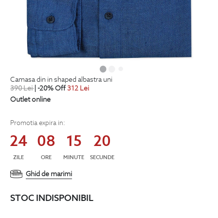
camasa din in shaped albastra uni
390
Lei
| -20% Off
312
Lei
Outlet online
Promotia expira in:
24
08
15
19
ZILE
ORE
MINUTE
SECUNDE
Ghid de marimi
STOC INDISPONIBIL