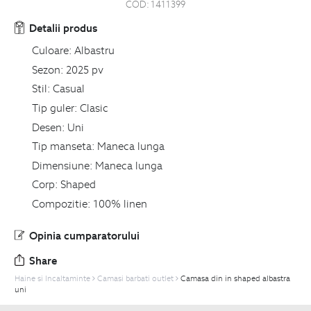
COD:
1411399
Detalii produs
Culoare:
Albastru
Sezon:
2025 pv
Stil:
Casual
Tip guler:
Clasic
Desen:
Uni
Tip manseta:
Maneca lunga
Dimensiune:
Maneca lunga
Corp:
Shaped
Compozitie:
100% linen
Opinia cumparatorului
Share
Haine si Incaltaminte
Camasi barbati outlet
Camasa din in shaped albastra
uni