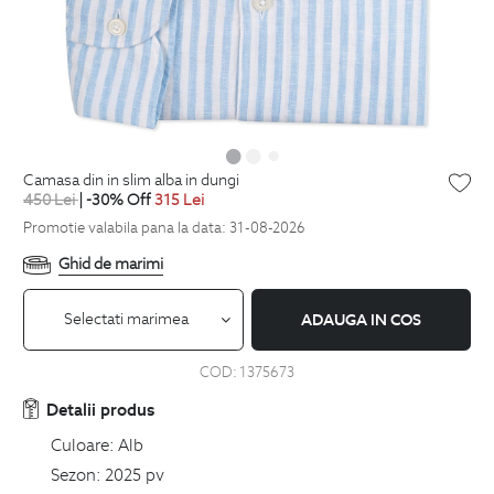
camasa din in slim alba in dungi
450
Lei
| -30% Off
315
Lei
Promotie valabila pana la data: 31-08-2026
Ghid de marimi
Selectati marimea
ADAUGA IN COS
COD:
1375673
Detalii produs
Culoare:
Alb
Sezon:
2025 pv