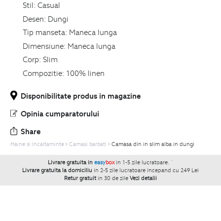
Stil:
Casual
Desen:
Dungi
Tip manseta:
Maneca lunga
Dimensiune:
Maneca lunga
Corp:
Slim
Compozitie:
100% linen
Disponibilitate produs in magazine
Opinia cumparatorului
Share
Haine si Incaltaminte
Camasi barbati
Camasa din in slim alba in dungi
Livrare gratuita in
easy
box
in 1-5 zile lucratoare.
`
Livrare gratuita la domiciliu
in 2-5 zile lucratoare incepand cu 249 Lei
Retur gratuit
in 30 de zile
Vezi detalii