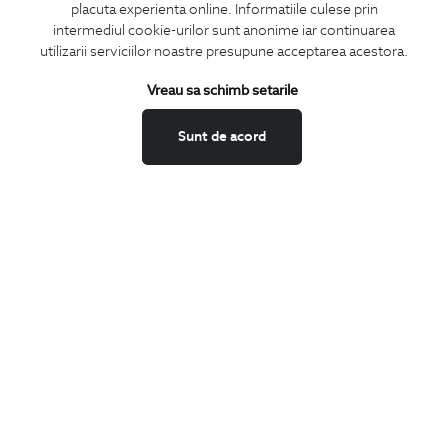
placuta experienta online. Informatiile culese prin
CONCIERGE
intermediul cookie-urilor sunt anonime iar continuarea
Termeni si conditii
utilizarii serviciilor noastre presupune acceptarea acestora.
Schimburi si retur
Vreau sa schimb setarile
Securitatea datelor
Feedback site
Sunt de acord
ANPC
SOL
BIGOTTI
Contact
Magazine
Cariere
Intrebari frecvente
Preturi retusuri
Sitemap