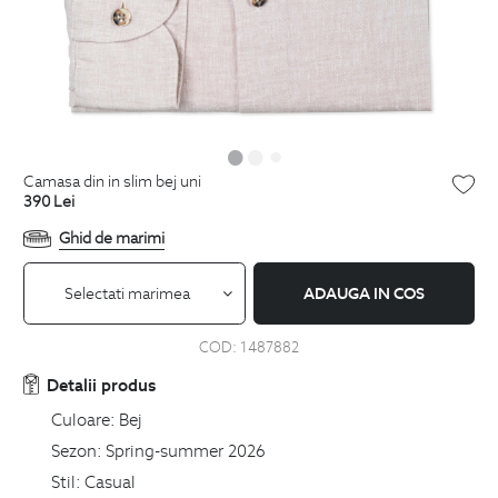
camasa din in slim bej uni
390
Lei
Ghid de marimi
Selectati marimea
ADAUGA IN COS
COD:
1487882
Detalii produs
Culoare:
Bej
Sezon:
Spring-summer 2026
Stil:
Casual