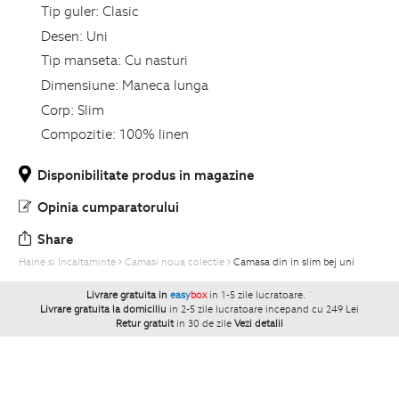
Tip guler:
Clasic
Desen:
Uni
Tip manseta:
Cu nasturi
Dimensiune:
Maneca lunga
Corp:
Slim
Compozitie:
100% linen
Disponibilitate produs in magazine
Opinia cumparatorului
Share
Haine si Incaltaminte
Camasi noua colectie
Camasa din in slim bej uni
Livrare gratuita in
easy
box
in 1-5 zile lucratoare.
`
Livrare gratuita la domiciliu
in 2-5 zile lucratoare incepand cu 249 Lei
Retur gratuit
in 30 de zile
Vezi detalii