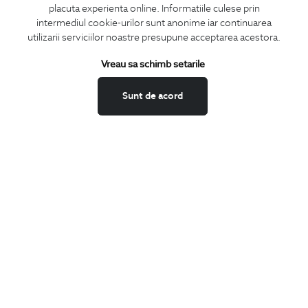
placuta experienta online. Informatiile culese prin
CONCIERGE
intermediul cookie-urilor sunt anonime iar continuarea
Termeni si conditii
utilizarii serviciilor noastre presupune acceptarea acestora.
Schimburi si retur
Vreau sa schimb setarile
Securitatea datelor
Feedback site
Sunt de acord
ANPC
SOL
BIGOTTI
Contact
Magazine
Cariere
Intrebari frecvente
Preturi retusuri
Sitemap