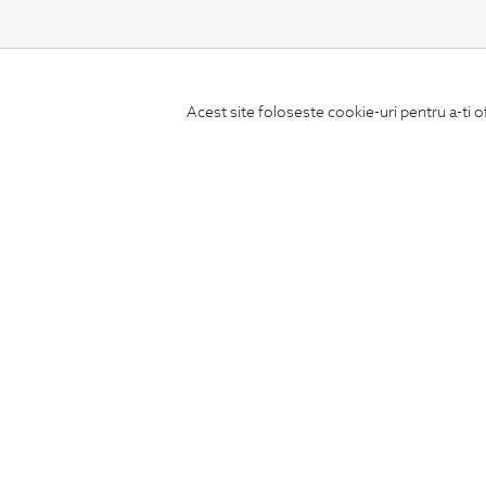
CONCIERGE
Acest site foloseste cookie-uri pentru a-ti o
Termeni si conditii
Schimburi si retur
Securitatea datelor
Feedback site
ANPC
SOL