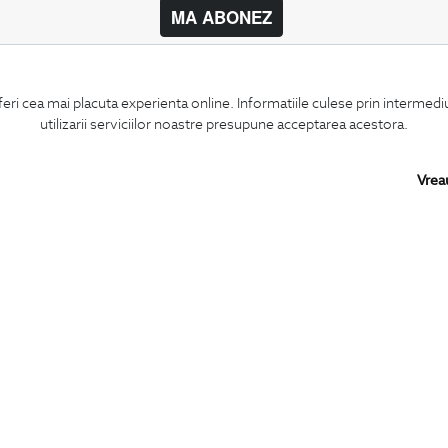
MA ABONEZ
BIGOTTI
SHARE
feri cea mai placuta experienta online. Informatiile culese prin intermed
Contact
Facebook
utilizarii serviciilor noastre presupune acceptarea acestora.
Magazine
LinkedIn
Cariere
Twitter
Intrebari frecvente
Pinterest
Vrea
Preturi retusuri
Instagram
Sitemap
PARTENERI IN
ROMANIA:
Copyright © 2026
BIGOTTI - IMBRACAMINTE SI INCALTAMINTE