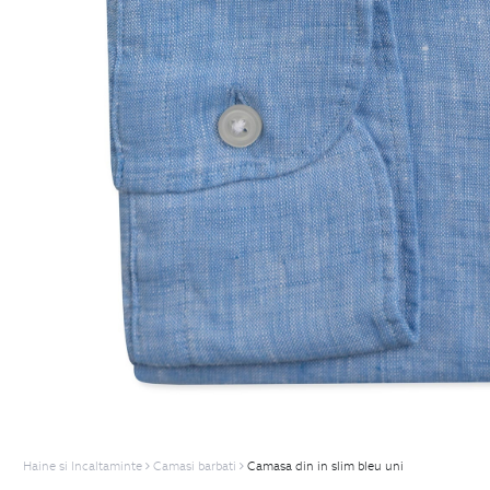
Haine si Incaltaminte
Camasi barbati
Camasa din in slim bleu uni