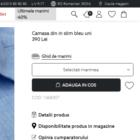
04)0310 80 80 80
L-V 9-17
RO Romanian (RON)
Cauta magazin
Ultimele marimi
na
9
tlet
-60%
camasa din in slim bleu uni
390
Lei
Ghid de marimi
Selectati marimea
ADAUGA IN COS
COD:
1368307
Detalii produs
Disponibilitate produs in magazine
Opinia cumparatorului