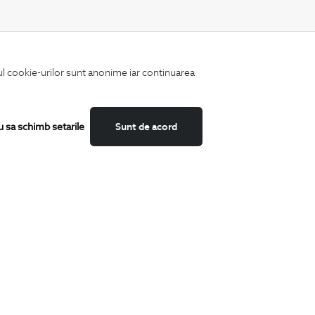
CATEGORII
iul cookie-urilor sunt anonime iar continuarea
Camasi
Tricouri
Sacouri
Costume
u sa schimb setarile
Sunt de acord
Incaltaminte
Pantaloni
Accesorii