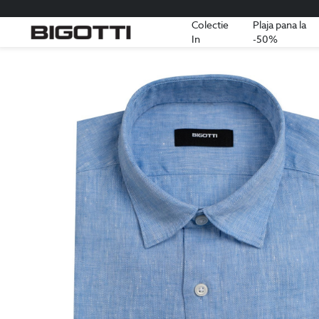
Colectie
Plaja pana la
In
-50%