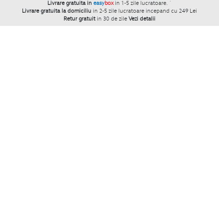
Livrare gratuita in
easy
box
in 1-5 zile lucratoare.
`
Livrare gratuita la domiciliu
in 2-5 zile lucratoare incepand cu 249 Lei
Retur gratuit
in 30 de zile
Vezi detalii