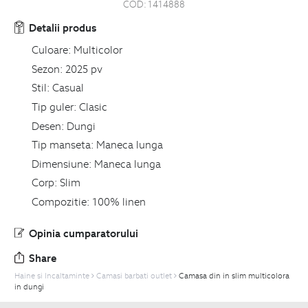
COD:
1414888
Detalii produs
Culoare:
Multicolor
Sezon:
2025 pv
Stil:
Casual
Tip guler:
Clasic
Desen:
Dungi
Tip manseta:
Maneca lunga
Dimensiune:
Maneca lunga
Corp:
Slim
Compozitie:
100% linen
Opinia cumparatorului
Share
Haine si Incaltaminte
Camasi barbati outlet
Camasa din in slim multicolora
in dungi