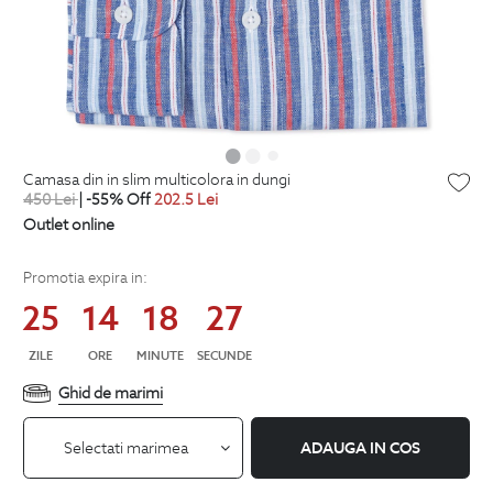
camasa din in slim multicolora in dungi
450
Lei
| -55% Off
202.5
Lei
Outlet online
Promotia expira in:
25
14
18
26
ZILE
ORE
MINUTE
SECUNDE
Ghid de marimi
Selectati marimea
ADAUGA IN COS