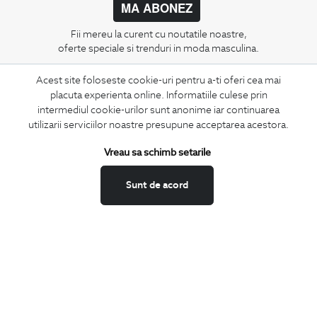
MA ABONEZ
Fii mereu la curent cu noutatile noastre,
oferte speciale si trenduri in moda masculina.
Acest site foloseste cookie-uri pentru a-ti oferi cea mai
CONCIERGE
placuta experienta online. Informatiile culese prin
Termeni si conditii
intermediul cookie-urilor sunt anonime iar continuarea
Schimburi si retur
utilizarii serviciilor noastre presupune acceptarea acestora.
Securitatea datelor
Vreau sa schimb setarile
Feedback site
ANPC
Sunt de acord
SOL
BIGOTTI
Contact
Magazine
Cariere
Intrebari frecvente