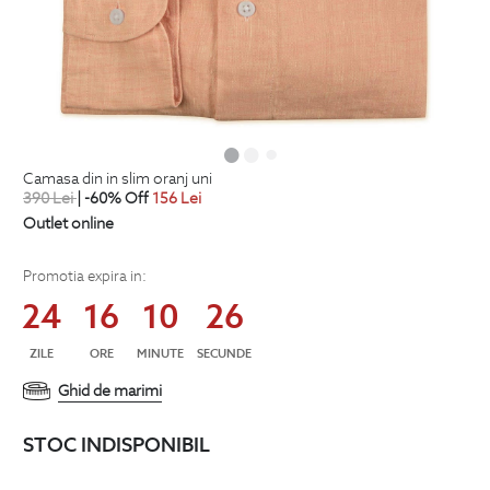
camasa din in slim oranj uni
390
Lei
| -60% Off
156
Lei
Outlet online
Promotia expira in:
24
16
10
26
ZILE
ORE
MINUTE
SECUNDE
Ghid de marimi
STOC INDISPONIBIL