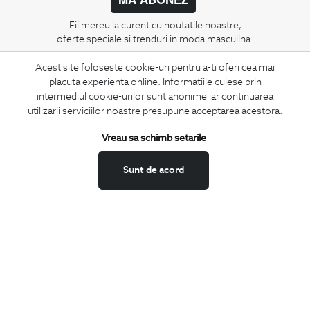
Fii mereu la curent cu noutatile noastre,
oferte speciale si trenduri in moda masculina.
Acest site foloseste cookie-uri pentru a-ti oferi cea mai
CONCIERGE
placuta experienta online. Informatiile culese prin
Termeni si conditii
intermediul cookie-urilor sunt anonime iar continuarea
Schimburi si retur
utilizarii serviciilor noastre presupune acceptarea acestora.
Securitatea datelor
Vreau sa schimb setarile
Feedback site
ANPC
Sunt de acord
SOL
BIGOTTI
Contact
Magazine
Cariere
Intrebari frecvente