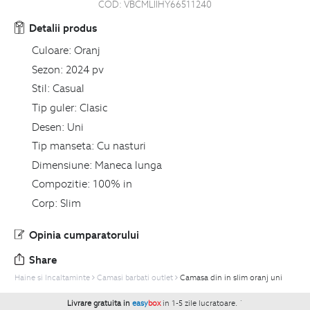
COD:
VBCMLIIHY66511240
Detalii produs
Culoare:
Oranj
Sezon:
2024 pv
Stil:
Casual
Tip guler:
Clasic
Desen:
Uni
Tip manseta:
Cu nasturi
Dimensiune:
Maneca lunga
Compozitie:
100% in
Corp:
Slim
Opinia cumparatorului
Share
Haine si Incaltaminte
Camasi barbati outlet
Camasa din in slim oranj uni
Livrare gratuita in
easy
box
in 1-5 zile lucratoare.
`