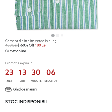
camasa din in slim verde in dungi
450
Lei
| -60% Off
180
Lei
Outlet online
Promotia expira in:
23
13
30
05
ZILE
ORE
MINUTE
SECUNDE
Ghid de marimi
STOC INDISPONIBIL