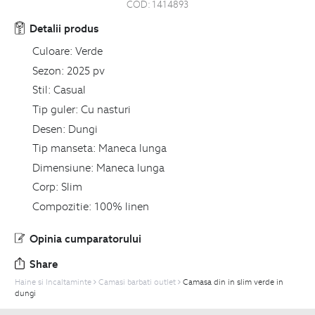
COD:
1414893
Detalii produs
Culoare:
Verde
Sezon:
2025 pv
Stil:
Casual
Tip guler:
Cu nasturi
Desen:
Dungi
Tip manseta:
Maneca lunga
Dimensiune:
Maneca lunga
Corp:
Slim
Compozitie:
100% linen
Opinia cumparatorului
Share
Haine si Incaltaminte
Camasi barbati outlet
Camasa din in slim verde in
dungi