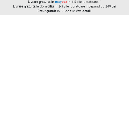
Livrare gratuita in
easy
box
in 1-5 zile lucratoare.
`
Livrare gratuita la domiciliu
in 2-5 zile lucratoare incepand cu 249 Lei
Retur gratuit
in 30 de zile
Vezi detalii