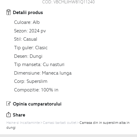
COD:
VBCMLIIHW81Q11240
Detalii produs
Culoare:
Alb
Sezon:
2024 pv
Stil:
Casual
Tip guler:
Clasic
Desen:
Dungi
Tip manseta:
Cu nasturi
Dimensiune:
Maneca lunga
Corp:
Superslim
Compozitie:
100% in
Opinia cumparatorului
Share
Haine si Incaltaminte
Camasi barbati outlet
Camasa din in superslim alba in
dungi