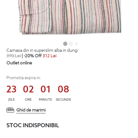
camasa din in superslim alba in dungi
390
Lei
| -20% Off
312
Lei
Outlet online
Promotia expira in:
23
02
01
08
ZILE
ORE
MINUTE
SECUNDE
Ghid de marimi
STOC INDISPONIBIL