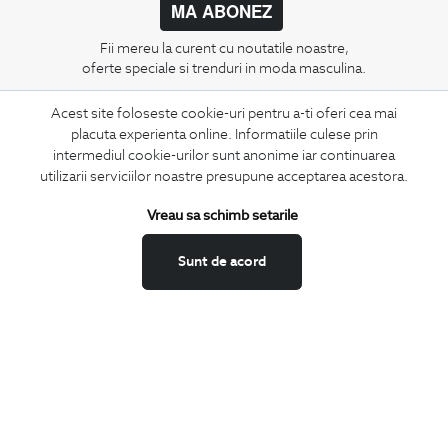
MA ABONEZ
Fii mereu la curent cu noutatile noastre,
oferte speciale si trenduri in moda masculina.
Acest site foloseste cookie-uri pentru a-ti oferi cea mai
CONCIERGE
placuta experienta online. Informatiile culese prin
Termeni si conditii
intermediul cookie-urilor sunt anonime iar continuarea
Schimburi si retur
utilizarii serviciilor noastre presupune acceptarea acestora.
Securitatea datelor
Vreau sa schimb setarile
Feedback site
ANPC
Sunt de acord
SOL
BIGOTTI
Contact
Magazine
Cariere
Intrebari frecvente