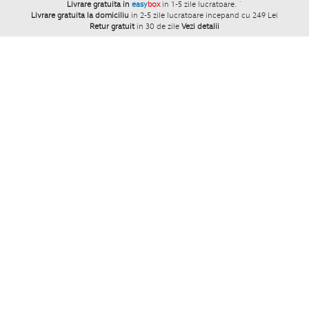
Livrare gratuita in
easy
box
in 1-5 zile lucratoare.
`
Livrare gratuita la domiciliu
in 2-5 zile lucratoare incepand cu 249 Lei
Retur gratuit
in 30 de zile
Vezi detalii