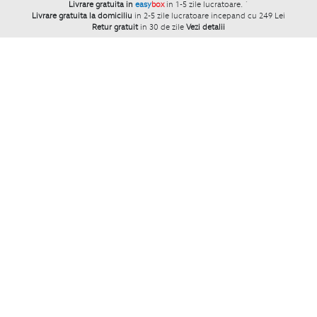
Livrare gratuita in
easy
box
in 1-5 zile lucratoare.
`
Livrare gratuita la domiciliu
in 2-5 zile lucratoare incepand cu 249 Lei
Retur gratuit
in 30 de zile
Vezi detalii