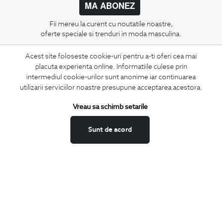
MA ABONEZ
Fii mereu la curent cu noutatile noastre,
oferte speciale si trenduri in moda masculina.
Acest site foloseste cookie-uri pentru a-ti oferi cea mai
CONCIERGE
placuta experienta online. Informatiile culese prin
Termeni si conditii
intermediul cookie-urilor sunt anonime iar continuarea
Schimburi si retur
utilizarii serviciilor noastre presupune acceptarea acestora.
Securitatea datelor
Vreau sa schimb setarile
Feedback site
ANPC
Sunt de acord
SOL
BIGOTTI
Contact
Magazine
Cariere
Intrebari frecvente