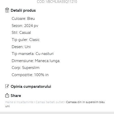
COD:
VBCMLIIIA55Q11210
Detalii produs
Culoare:
Bleu
Sezon:
2024 pv
Stil:
Casual
Tip guler:
Clasic
Desen:
Uni
Tip manseta:
Cu nasturi
Dimensiune:
Maneca lunga
Corp:
Superslim
Compozitie:
100% in
Opinia cumparatorului
Share
Haine si Incaltaminte
Camasi barbati outlet
Camasa din in superslim bleu
uni