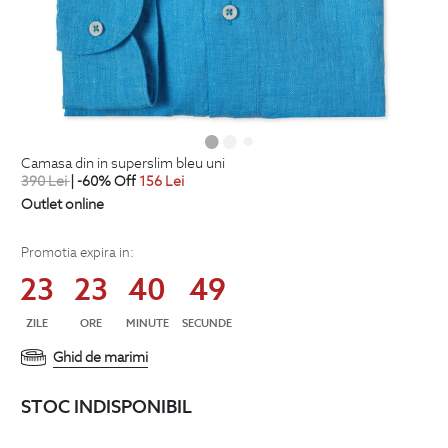
camasa din in superslim bleu uni
390
Lei
| -60% Off
156
Lei
Outlet online
Promotia expira in:
23
23
40
48
ZILE
ORE
MINUTE
SECUNDE
Ghid de marimi
STOC INDISPONIBIL