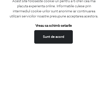
Acest site foloseste cookie-uri pentru a-ti oferi cea mai
placuta experienta online. Informatiile culese prin
CONCIERGE
intermediul cookie-urilor sunt anonime iar continuarea
Termeni si conditii
utilizarii serviciilor noastre presupune acceptarea acestora.
Schimburi si retur
Vreau sa schimb setarile
Securitatea datelor
Feedback site
Sunt de acord
ANPC
SOL
BIGOTTI
Contact
Magazine
Cariere
Intrebari frecvente
Preturi retusuri
Sitemap