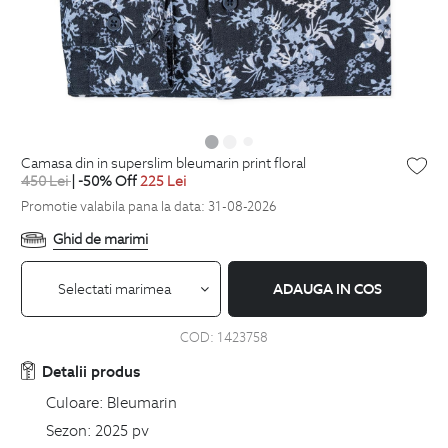
camasa din in superslim bleumarin print floral
450
Lei
| -50% Off
225
Lei
Promotie valabila pana la data: 31-08-2026
Ghid de marimi
Selectati marimea
ADAUGA IN COS
COD:
1423758
Detalii produs
Culoare:
Bleumarin
Sezon:
2025 pv