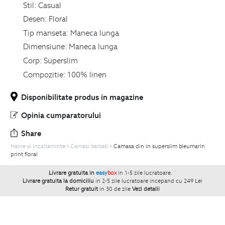
Stil:
Casual
Desen:
Floral
Tip manseta:
Maneca lunga
Dimensiune:
Maneca lunga
Corp:
Superslim
Compozitie:
100% linen
Disponibilitate produs in magazine
Opinia cumparatorului
Share
Haine si Incaltaminte
Camasi barbati
Camasa din in superslim bleumarin
print floral
Livrare gratuita in
easy
box
in 1-5 zile lucratoare.
`
Livrare gratuita la domiciliu
in 2-5 zile lucratoare incepand cu 249 Lei
Retur gratuit
in 30 de zile
Vezi detalii