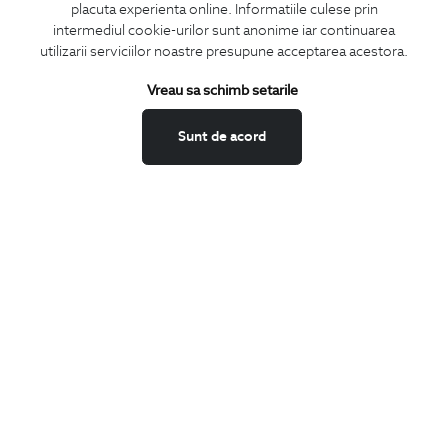
placuta experienta online. Informatiile culese prin
CONCIERGE
intermediul cookie-urilor sunt anonime iar continuarea
Termeni si conditii
utilizarii serviciilor noastre presupune acceptarea acestora.
Schimburi si retur
Vreau sa schimb setarile
Securitatea datelor
Feedback site
Sunt de acord
ANPC
SOL
BIGOTTI
Contact
Magazine
Cariere
Intrebari frecvente
Preturi retusuri
Sitemap