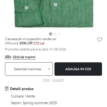
camasa din in superslim verde uni
390
Lei
| -30% Off
273
Lei
Promotie valabila pana la data: 31-08-2026
Ghid de marimi
Selectati marimea
ADAUGA IN COS
COD:
1424007
Detalii produs
Culoare:
Verde
Sezon:
Spring-summer 2025