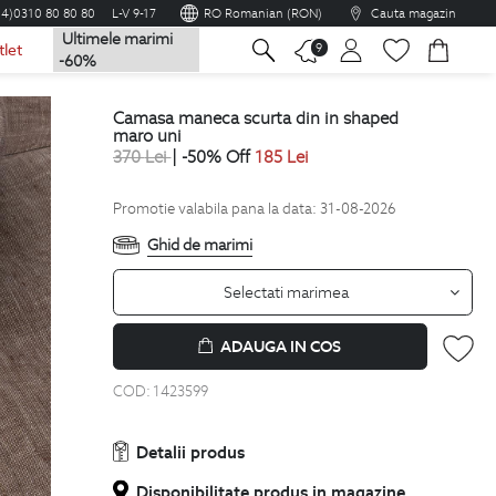
04)0310 80 80 80
L-V 9-17
RO Romanian (RON)
Cauta magazin
Ultimele marimi
na
9
tlet
-60%
camasa maneca scurta din in shaped
maro uni
370
Lei
| -50% Off
185
Lei
Promotie valabila pana la data: 31-08-2026
Ghid de marimi
Selectati marimea
ADAUGA IN COS
COD:
1423599
Detalii produs
Disponibilitate produs in magazine