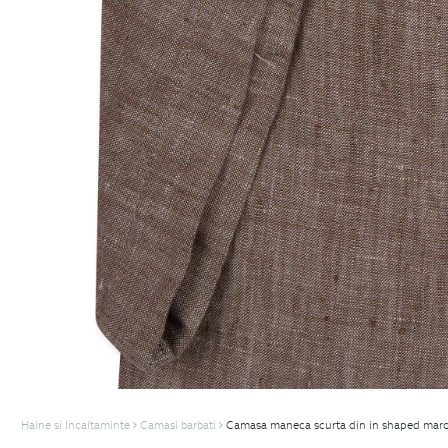
Haine si Incaltaminte
Camasi barbati
Camasa maneca scurta din in shaped maro