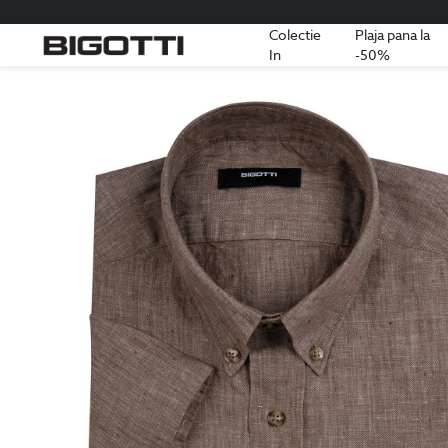
Colectie
Plaja pana la
In
-50%