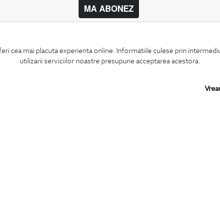
MA ABONEZ
BIGOTTI
SHARE
feri cea mai placuta experienta online. Informatiile culese prin intermed
Contact
Facebook
utilizarii serviciilor noastre presupune acceptarea acestora.
Magazine
LinkedIn
Cariere
Twitter
Intrebari frecvente
Pinterest
Vrea
Preturi retusuri
Instagram
Sitemap
PARTENERI IN
ROMANIA:
Copyright © 2026
BIGOTTI - IMBRACAMINTE SI INCALTAMINTE