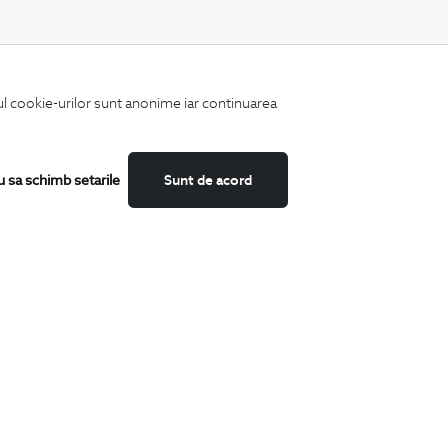
CATEGORII
iul cookie-urilor sunt anonime iar continuarea
Camasi
Tricouri
Sacouri
Costume
u sa schimb setarile
Sunt de acord
Incaltaminte
Pantaloni
Accesorii