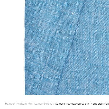
Haine si Incaltaminte
Camasi barbati
Camasa maneca scurta din in superslim ble