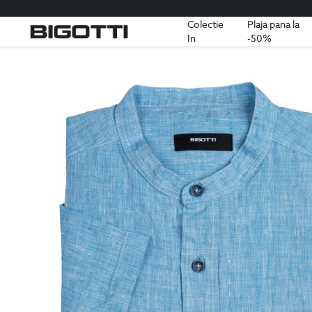
Colectie
Plaja pana la
In
-50%