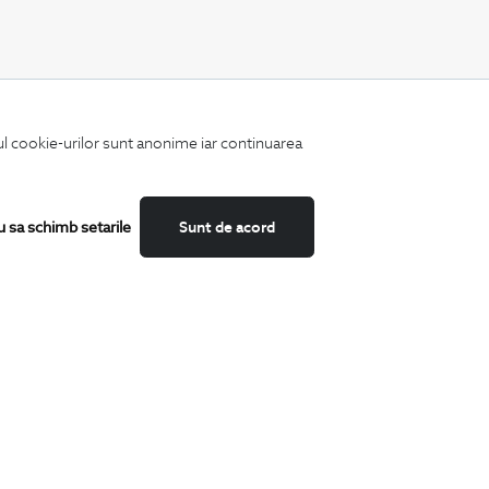
CATEGORII
iul cookie-urilor sunt anonime iar continuarea
Camasi
Tricouri
Sacouri
Costume
u sa schimb setarile
Sunt de acord
Incaltaminte
Pantaloni
Accesorii