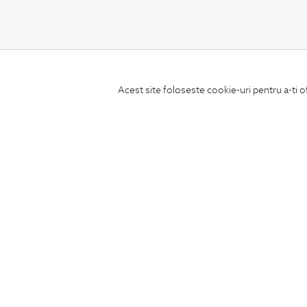
CONCIERGE
Acest site foloseste cookie-uri pentru a-ti o
Termeni si conditii
Schimburi si retur
Securitatea datelor
Feedback site
ANPC
SOL