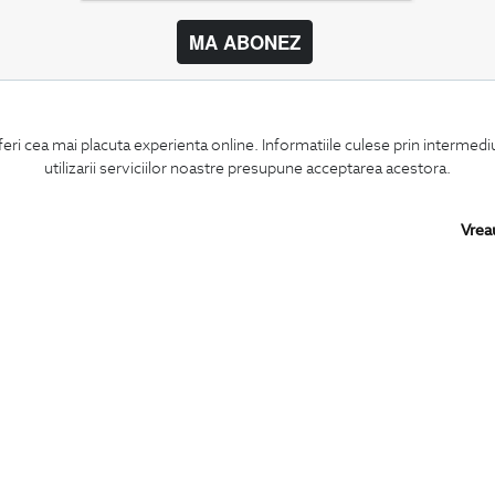
MA ABONEZ
BIGOTTI
SHARE
feri cea mai placuta experienta online. Informatiile culese prin intermed
Contact
Facebook
utilizarii serviciilor noastre presupune acceptarea acestora.
Magazine
LinkedIn
Cariere
Twitter
Intrebari frecvente
Pinterest
Vrea
Preturi retusuri
Instagram
Sitemap
PARTENERI IN
ROMANIA: