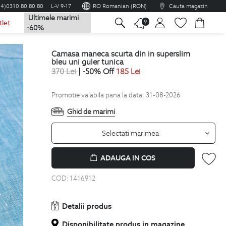
04)0310 80 80 80
L-V 9-17
RO Romanian (RON)
Cauta magazin
Ultimele marimi
na
9
tlet
-60%
camasa maneca scurta din in superslim
bleu uni guler tunica
370
Lei
| -50% Off
185
Lei
Promotie valabila pana la data: 31-08-2026
Ghid de marimi
Selectati marimea
ADAUGA IN COS
COD:
1416912
Detalii produs
Disponibilitate produs in magazine