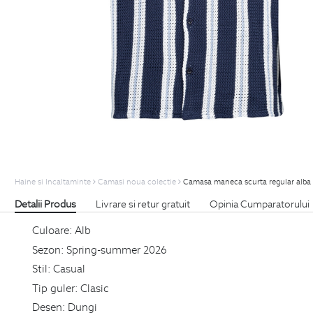
Haine si Incaltaminte
Camasi noua colectie
Camasa maneca scurta regular alba 
Detalii Produs
Livrare si retur gratuit
Opinia Cumparatorului
Culoare:
Alb
Sezon:
Spring-summer 2026
Stil:
Casual
Tip guler:
Clasic
Desen:
Dungi