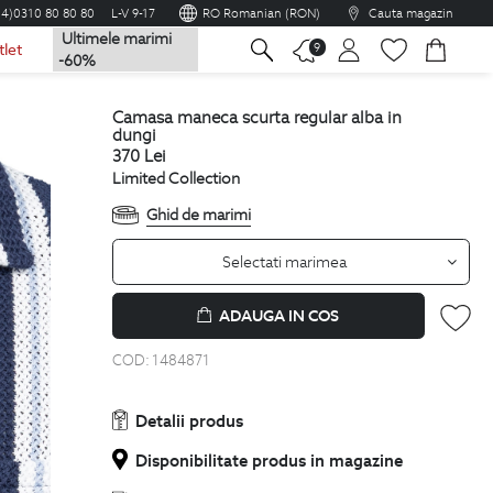
04)0310 80 80 80
L-V 9-17
RO Romanian (RON)
Cauta magazin
Ultimele marimi
na
9
tlet
-60%
camasa maneca scurta regular alba in
dungi
370
Lei
Limited Collection
Ghid de marimi
Selectati marimea
ADAUGA IN COS
COD:
1484871
Detalii produs
Disponibilitate produs in magazine