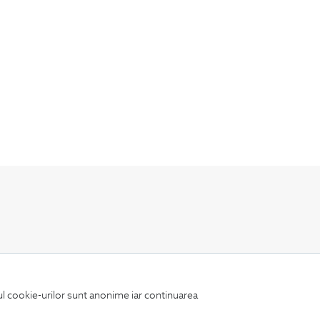
Fii mereu la curent cu noutatile noastre,
oferte speciale si trenduri in moda masculina.
iul cookie-urilor sunt anonime iar continuarea