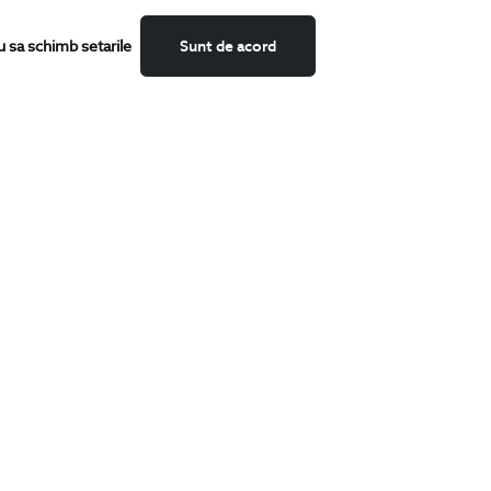
u sa schimb setarile
Sunt de acord
CATEGORII
Camasi
Tricouri
Sacouri
Costume
Incaltaminte
Pantaloni
Accesorii