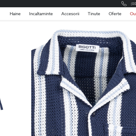
(0
Romania
Roma
Haine
Incaltaminte
Accesorii
Tinute
Oferte
Ou