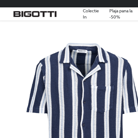
Colectie
Plaja pana la
In
-50%