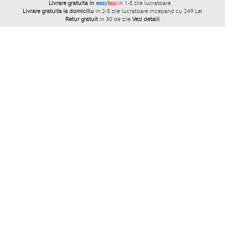
Livrare gratuita in
easy
box
in 1-5 zile lucratoare.
`
Livrare gratuita la domiciliu
in 2-5 zile lucratoare incepand cu 249 Lei
Retur gratuit
in 30 de zile
Vezi detalii