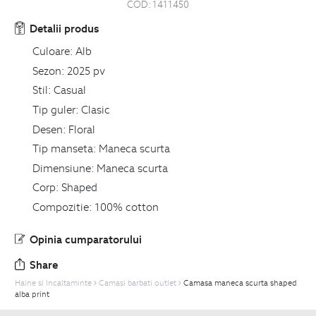
COD:
1411450
Detalii produs
Culoare:
Alb
Sezon:
2025 pv
Stil:
Casual
Tip guler:
Clasic
Desen:
Floral
Tip manseta:
Maneca scurta
Dimensiune:
Maneca scurta
Corp:
Shaped
Compozitie:
100% cotton
Opinia cumparatorului
Share
Haine si Incaltaminte
Camasi barbati outlet
Camasa maneca scurta shaped
alba print