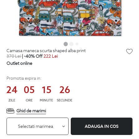
camasa maneca scurta shaped alba print
370
Lei
| -40% Off
222
Lei
Outlet online
Promotia expira in:
24
05
15
26
ZILE
ORE
MINUTE
SECUNDE
Ghid de marimi
Selectati marimea
ADAUGA IN COS