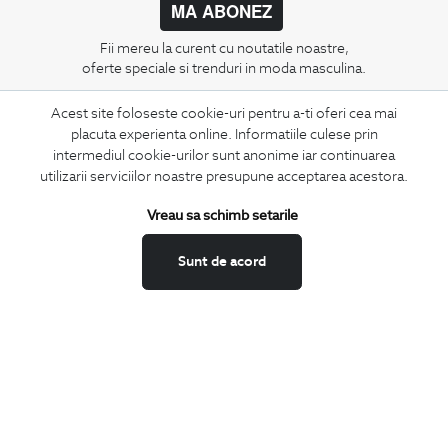
MA ABONEZ
Fii mereu la curent cu noutatile noastre,
oferte speciale si trenduri in moda masculina.
Acest site foloseste cookie-uri pentru a-ti oferi cea mai
CONCIERGE
placuta experienta online. Informatiile culese prin
Termeni si conditii
intermediul cookie-urilor sunt anonime iar continuarea
Schimburi si retur
utilizarii serviciilor noastre presupune acceptarea acestora.
Securitatea datelor
Vreau sa schimb setarile
Feedback site
ANPC
Sunt de acord
SOL
BIGOTTI
Contact
Magazine
Cariere
Intrebari frecvente