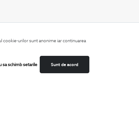
CATEGORII
iul cookie-urilor sunt anonime iar continuarea
Camasi
Tricouri
Sacouri
Costume
u sa schimb setarile
Sunt de acord
Incaltaminte
Pantaloni
Accesorii