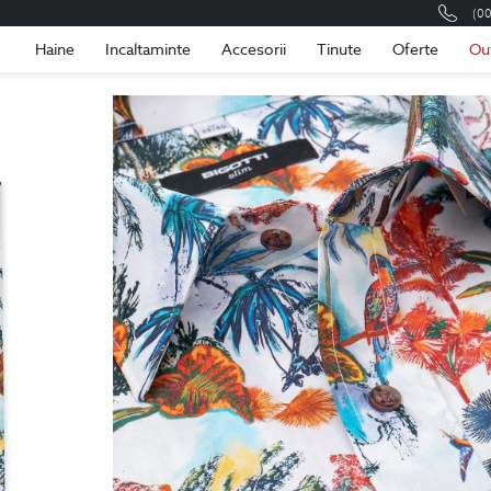
(0
Romania
Roma
Haine
Incaltaminte
Accesorii
Tinute
Oferte
Ou