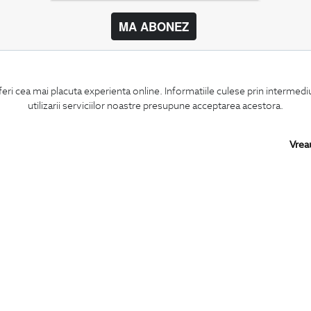
MA ABONEZ
BIGOTTI
SHARE
feri cea mai placuta experienta online. Informatiile culese prin intermed
Contact
Facebook
utilizarii serviciilor noastre presupune acceptarea acestora.
Magazine
LinkedIn
Cariere
Twitter
Intrebari frecvente
Pinterest
Vrea
Preturi retusuri
Instagram
Sitemap
PARTENERI IN
ROMANIA: