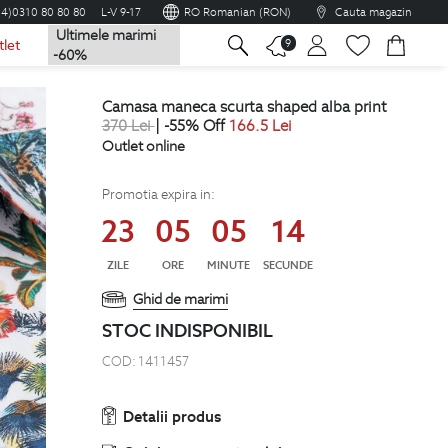
04)0310 80 80 80
L-V 9-17
RO Romanian (RON)
Cauta magazin
Ultimele marimi
na
9
tlet
-60%
camasa maneca scurta shaped alba print
370
Lei
| -55% Off
166.5
Lei
Outlet online
Promotia expira in:
23
05
05
13
ZILE
ORE
MINUTE
SECUNDE
Ghid de marimi
STOC INDISPONIBIL
COD:
1411457
Detalii produs
Opinia cumparatorului