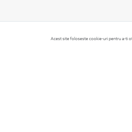
CONCIERGE
Acest site foloseste cookie-uri pentru a-ti o
Termeni si conditii
Schimburi si retur
Securitatea datelor
Feedback site
ANPC
SOL