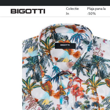
Colectie
Plaja pana la
In
-50%