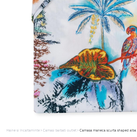
Haine si Incaltaminte
Camasi barbati outlet
Camasa maneca scurta shaped alba 