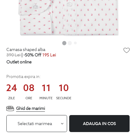
camasa shaped alba
390
Lei
| -50% Off
195
Lei
Outlet online
Promotia expira in:
24
08
11
09
ZILE
ORE
MINUTE
SECUNDE
Ghid de marimi
Selectati marimea
ADAUGA IN COS