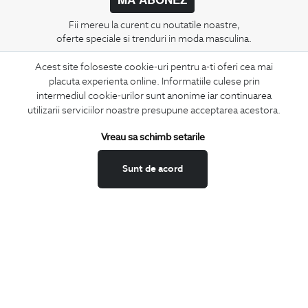
Fii mereu la curent cu noutatile noastre,
oferte speciale si trenduri in moda masculina.
Acest site foloseste cookie-uri pentru a-ti oferi cea mai
CONCIERGE
placuta experienta online. Informatiile culese prin
Termeni si conditii
intermediul cookie-urilor sunt anonime iar continuarea
Schimburi si retur
utilizarii serviciilor noastre presupune acceptarea acestora.
Securitatea datelor
Vreau sa schimb setarile
Feedback site
ANPC
Sunt de acord
SOL
BIGOTTI
Contact
Magazine
Cariere
Intrebari frecvente