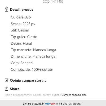
COD:
1411453
Detalii produs
Culoare:
Alb
Sezon:
2025 pv
Stil:
Casual
Tip guler:
Clasic
Desen:
Floral
Tip manseta:
Maneca lunga
Dimensiune:
Maneca lunga
Corp:
Shaped
Compozitie:
100% cotton
Opinia cumparatorului
Share
Haine si Incaltaminte
Camasi barbati outlet
Camasa shaped alba
Livrare gratuita in
easy
box
in 1-5 zile lucratoare.
`