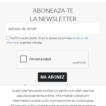
ABONEAZA-TE
LA NEWSLETTER
Confirm ca am peste 16 ani si doresc sa primesc
email-uri de
informare
la adresa indicata.
MA ABONEZ
Fii mereu la curent cu noutatile noastre,
oferte speciale si trenduri in moda masculina.
Acest site foloseste cookie-uri pentru a-ti oferi cea mai
placuta experienta online. Informatiile culese prin
intermediul cookie-urilor sunt anonime iar continuarea
CONCIERGE
utilizarii serviciilor noastre presupune acceptarea acestora.