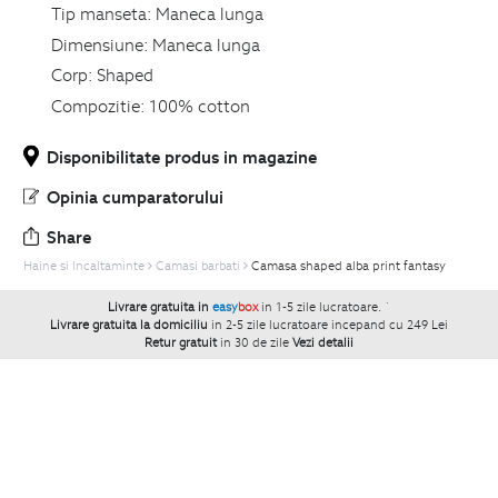
Tip manseta:
Maneca lunga
Dimensiune:
Maneca lunga
Corp:
Shaped
Compozitie:
100% cotton
Disponibilitate produs in magazine
Opinia cumparatorului
Share
Haine si Incaltaminte
Camasi barbati
Camasa shaped alba print fantasy
Livrare gratuita in
easy
box
in 1-5 zile lucratoare.
`
Livrare gratuita la domiciliu
in 2-5 zile lucratoare incepand cu 249 Lei
Retur gratuit
in 30 de zile
Vezi detalii