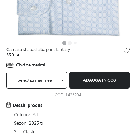
camasa shaped alba print fantasy
390
Lei
Ghid de marimi
Selectati marimea
ADAUGA IN COS
COD:
1423204
Detalii produs
Culoare:
Alb
Sezon:
2025 ti
Stil:
Clasic