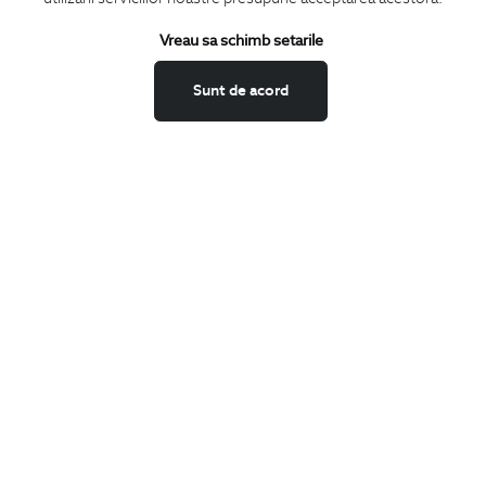
Termeni si conditii
Schimburi si retur
Vreau sa schimb setarile
Securitatea datelor
Sunt de acord
Feedback site
ANPC
SOL
BIGOTTI
Contact
Magazine
Cariere
Intrebari frecvente
Preturi retusuri
Sitemap
SHARE
Facebook