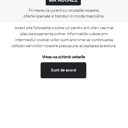
Fii mereu la curent cu noutatile noastre,
oferte speciale si trenduri in moda masculina.
Acest site foloseste cookie-uri pentru a-ti oferi cea mai
CONCIERGE
placuta experienta online. Informatiile culese prin
Termeni si conditii
intermediul cookie-urilor sunt anonime iar continuarea
Schimburi si retur
utilizarii serviciilor noastre presupune acceptarea acestora.
Securitatea datelor
Vreau sa schimb setarile
Feedback site
ANPC
Sunt de acord
SOL
BIGOTTI
Contact
Magazine
Cariere
Intrebari frecvente