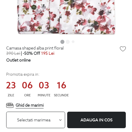
camasa shaped alba print floral
390
Lei
| -50% Off
195
Lei
Outlet online
Promotia expira in:
23
06
03
15
ZILE
ORE
MINUTE
SECUNDE
Ghid de marimi
Selectati marimea
ADAUGA IN COS