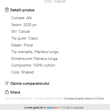
COD:
1348639
Detalii produs
Culoare:
Alb
Sezon:
2025 pv
Stil:
Casual
Tip guler:
Clasic
Desen:
Floral
Tip manseta:
Maneca lunga
Dimensiune:
Maneca lunga
Compozitie:
100% cotton
Corp:
Shaped
Opinia cumparatorului
Share
Haine si Incaltaminte
Camasi barbati outlet
Camasa shaped alba print floral
Livrare gratuita in
easy
box
in 1-5 zile lucratoare.
`