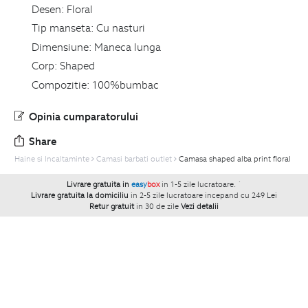
Desen:
Floral
Tip manseta:
Cu nasturi
Dimensiune:
Maneca lunga
Corp:
Shaped
Compozitie:
100%bumbac
Opinia cumparatorului
Share
Haine si Incaltaminte
Camasi barbati outlet
Camasa shaped alba print floral
Livrare gratuita in
easy
box
in 1-5 zile lucratoare.
`
Livrare gratuita la domiciliu
in 2-5 zile lucratoare incepand cu 249 Lei
Retur gratuit
in 30 de zile
Vezi detalii