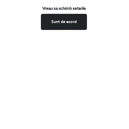
Vreau sa schimb setarile
CATEGORII
Camasi
Sunt de acord
Tricouri
Sacouri
Costume
Incaltaminte
Pantaloni
Accesorii
PARTENERI IN
ROMANIA: