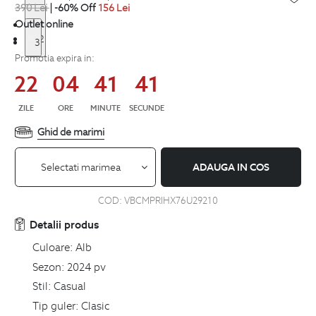
390
Lei
| -60% Off
156
Lei
Outlet online
1
2
3
Promotia expira in:
22
04
41
40
ZILE
ORE
MINUTE
SECUNDE
Ghid de marimi
Selectati marimea
ADAUGA IN COS
COD:
VBCMPRIHX76U29210
Detalii produs
Culoare:
Alb
Sezon:
2024 pv
Stil:
Casual
Tip guler:
Clasic