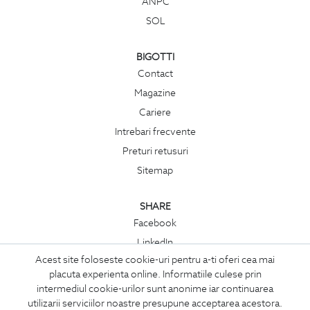
ANPC
SOL
BIGOTTI
Contact
Magazine
Cariere
Intrebari frecvente
Preturi retusuri
Sitemap
SHARE
Facebook
LinkedIn
Acest site foloseste cookie-uri pentru a-ti oferi cea mai
Twitter
placuta experienta online. Informatiile culese prin
Pinterest
intermediul cookie-urilor sunt anonime iar continuarea
Instagram
utilizarii serviciilor noastre presupune acceptarea acestora.