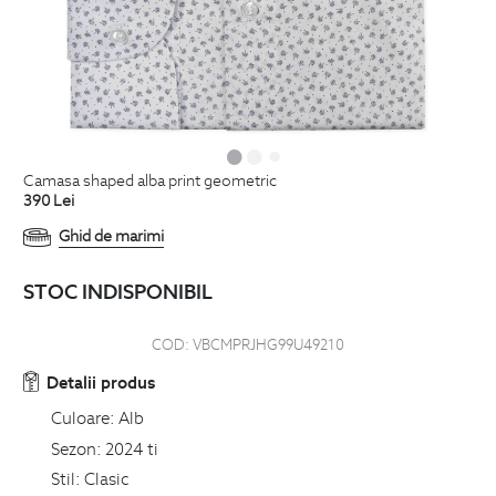
camasa shaped alba print geometric
390
Lei
Ghid de marimi
STOC INDISPONIBIL
COD:
VBCMPRJHG99U49210
Detalii produs
Culoare:
Alb
Sezon:
2024 ti
Stil:
Clasic