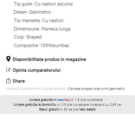
Tip guler:
Cu nasturi ascunsi
Desen:
Geometric
Tip manseta:
Cu nasturi
Dimensiune:
Maneca lunga
Corp:
Shaped
Compozitie:
100%bumbac
Disponibilitate produs in magazine
Opinia cumparatorului
Share
Haine si Incaltaminte
Camasi barbati
Camasa shaped alba print geometric
Livrare gratuita in
easy
box
in 1-5 zile lucratoare.
`
Livrare gratuita la domiciliu
in 2-5 zile lucratoare incepand cu 249 Lei
Retur gratuit
in 30 de zile
Vezi detalii