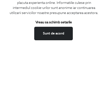
placuta experienta online. Informatiile culese prin
CONCIERGE
intermediul cookie-urilor sunt anonime iar continuarea
Termeni si conditii
utilizarii serviciilor noastre presupune acceptarea acestora.
Schimburi si retur
Vreau sa schimb setarile
Securitatea datelor
Feedback site
Sunt de acord
ANPC
SOL
BIGOTTI
Contact
Magazine
Cariere
Intrebari frecvente
Preturi retusuri
Sitemap