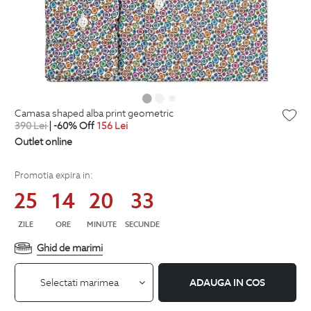
camasa shaped alba print geometric
390
Lei
| -60% Off
156
Lei
Outlet online
Promotia expira in:
25
14
20
32
ZILE
ORE
MINUTE
SECUNDE
Ghid de marimi
Selectati marimea
ADAUGA IN COS