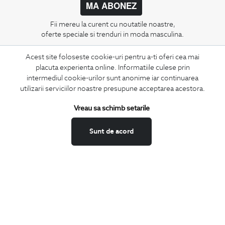
MA ABONEZ
Fii mereu la curent cu noutatile noastre,
oferte speciale si trenduri in moda masculina.
Acest site foloseste cookie-uri pentru a-ti oferi cea mai
CONCIERGE
placuta experienta online. Informatiile culese prin
Termeni si conditii
intermediul cookie-urilor sunt anonime iar continuarea
Schimburi si retur
utilizarii serviciilor noastre presupune acceptarea acestora.
Securitatea datelor
Vreau sa schimb setarile
Feedback site
ANPC
Sunt de acord
SOL
BIGOTTI
Contact
Magazine
Cariere
Intrebari frecvente