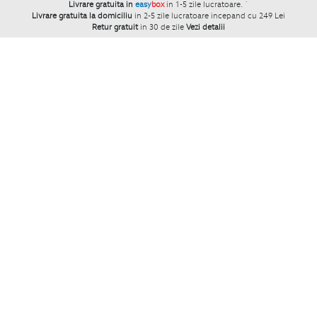
Livrare gratuita in
easy
box
in 1-5 zile lucratoare.
`
Livrare gratuita la domiciliu
in 2-5 zile lucratoare incepand cu 249 Lei
Retur gratuit
in 30 de zile
Vezi detalii