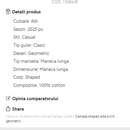
COD:
1348645
Detalii produs
Culoare:
Alb
Sezon:
2025 pv
Stil:
Casual
Tip guler:
Clasic
Desen:
Geometric
Tip manseta:
Maneca lunga
Dimensiune:
Maneca lunga
Corp:
Shaped
Compozitie:
100% cotton
Opinia cumparatorului
Share
Haine si Incaltaminte
Camasi barbati outlet
Camasa shaped alba print
geometric