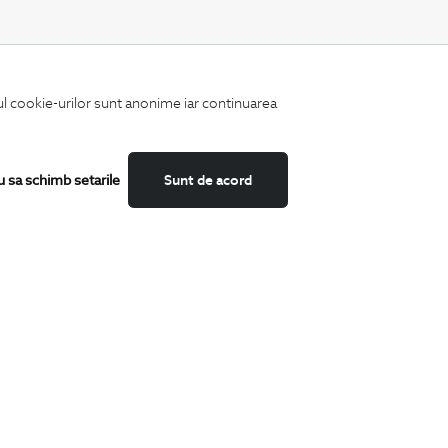
CATEGORII
iul cookie-urilor sunt anonime iar continuarea
Camasi
Tricouri
Sacouri
Costume
u sa schimb setarile
Sunt de acord
Incaltaminte
Pantaloni
Accesorii