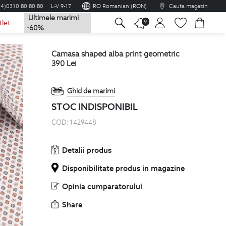
04)0310 80 80 80
L-V 9-17
RO Romanian (RON)
Cauta magazin
Ultimele marimi
na
9
tlet
-60%
camasa shaped alba print geometric
390
Lei
Ghid de marimi
STOC INDISPONIBIL
COD:
1429448
Detalii produs
Disponibilitate produs in magazine
Opinia cumparatorului
Share