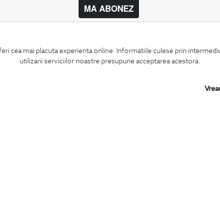
MA ABONEZ
BIGOTTI
SHARE
feri cea mai placuta experienta online. Informatiile culese prin intermed
Contact
Facebook
utilizarii serviciilor noastre presupune acceptarea acestora.
Magazine
LinkedIn
Cariere
Twitter
Intrebari frecvente
Pinterest
Vrea
Preturi retusuri
Instagram
Sitemap
PARTENERI IN
ROMANIA:
Copyright © 2026
BIGOTTI - IMBRACAMINTE SI INCALTAMINTE