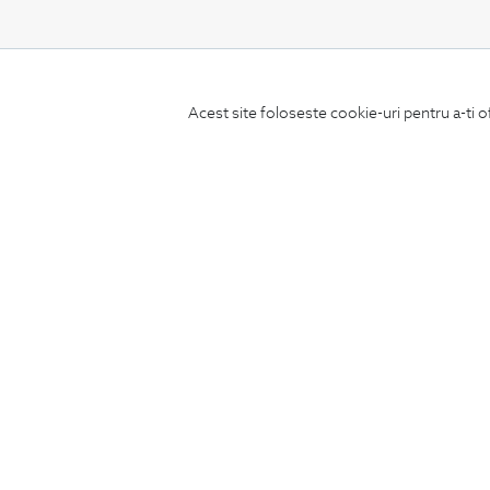
CONCIERGE
Acest site foloseste cookie-uri pentru a-ti o
Termeni si conditii
Schimburi si retur
Securitatea datelor
Feedback site
ANPC
SOL