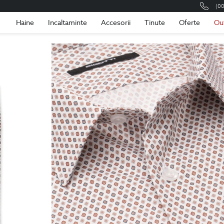
(0
Romania
Roma
Haine
Incaltaminte
Accesorii
Tinute
Oferte
Ou