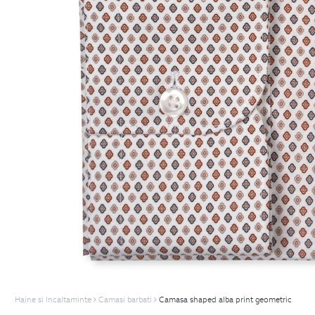
Haine si Incaltaminte
Camasi barbati
Camasa shaped alba print geometric