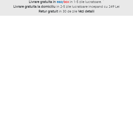
Livrare gratuita in
easy
box
in 1-5 zile lucratoare.
`
Livrare gratuita la domiciliu
in 2-5 zile lucratoare incepand cu 249 Lei
Retur gratuit
in 30 de zile
Vezi detalii