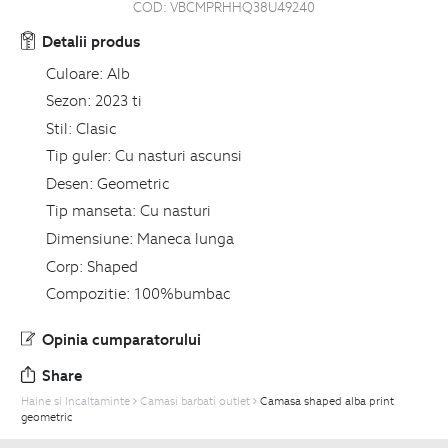
COD:
VBCMPRHHQ38U49240
Detalii produs
Culoare:
Alb
Sezon:
2023 ti
Stil:
Clasic
Tip guler:
Cu nasturi ascunsi
Desen:
Geometric
Tip manseta:
Cu nasturi
Dimensiune:
Maneca lunga
Corp:
Shaped
Compozitie:
100%bumbac
Opinia cumparatorului
Share
Haine si Incaltaminte
Camasi barbati outlet
Camasa shaped alba print
geometric