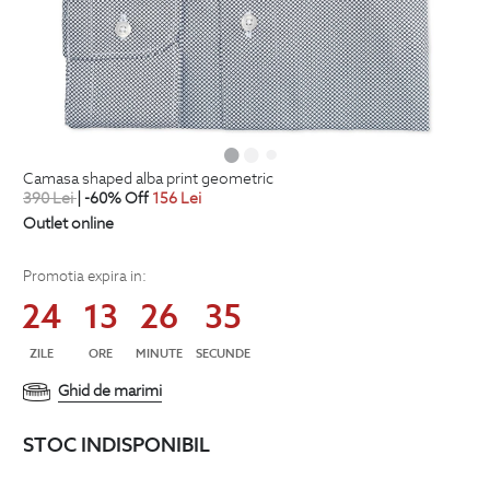
camasa shaped alba print geometric
390
Lei
| -60% Off
156
Lei
Outlet online
Promotia expira in:
24
13
26
34
ZILE
ORE
MINUTE
SECUNDE
Ghid de marimi
STOC INDISPONIBIL