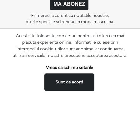
MA ABONEZ
Fii mereu la curent cu noutatile noastre,
oferte speciale si trenduri in moda masculina.
Acest site foloseste cookie-uri pentru a-ti oferi cea mai
CONCIERGE
placuta experienta online. Informatiile culese prin
Termeni si conditii
intermediul cookie-urilor sunt anonime iar continuarea
Schimburi si retur
utilizarii serviciilor noastre presupune acceptarea acestora.
Securitatea datelor
Vreau sa schimb setarile
Feedback site
ANPC
Sunt de acord
SOL
BIGOTTI
Contact
Magazine
Cariere
Intrebari frecvente