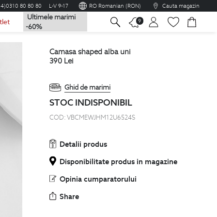
04)0310 80 80 80
L-V 9-17
RO Romanian (RON)
Cauta magazin
Ultimele marimi
na
9
tlet
-60%
camasa shaped alba uni
390
Lei
Ghid de marimi
STOC INDISPONIBIL
COD:
VBCMEWJHM12U6524S
Detalii produs
Disponibilitate produs in magazine
Opinia cumparatorului
Share