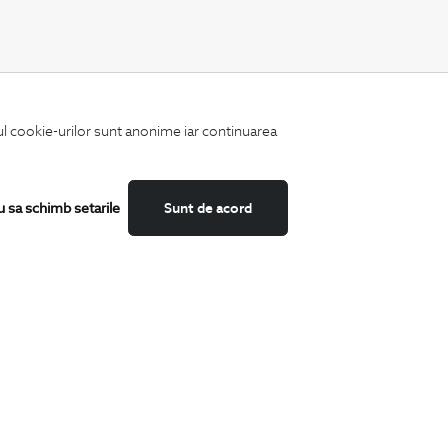
CATEGORII
iul cookie-urilor sunt anonime iar continuarea
Camasi
Tricouri
Sacouri
Costume
u sa schimb setarile
Sunt de acord
Incaltaminte
Pantaloni
Accesorii