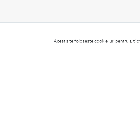
CONCIERGE
Acest site foloseste cookie-uri pentru a-ti o
Termeni si conditii
Schimburi si retur
Securitatea datelor
Feedback site
ANPC
SOL