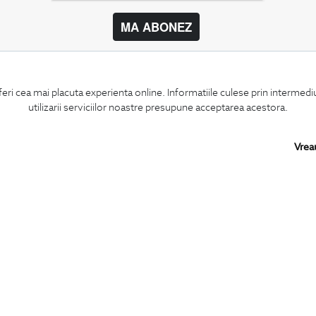
MA ABONEZ
BIGOTTI
SHARE
feri cea mai placuta experienta online. Informatiile culese prin intermed
Contact
Facebook
utilizarii serviciilor noastre presupune acceptarea acestora.
Magazine
LinkedIn
Cariere
Twitter
Intrebari frecvente
Pinterest
Vrea
Preturi retusuri
Instagram
Sitemap
PARTENERI IN
ROMANIA: