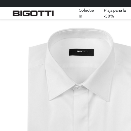
Colectie
Plaja pana la
In
-50%