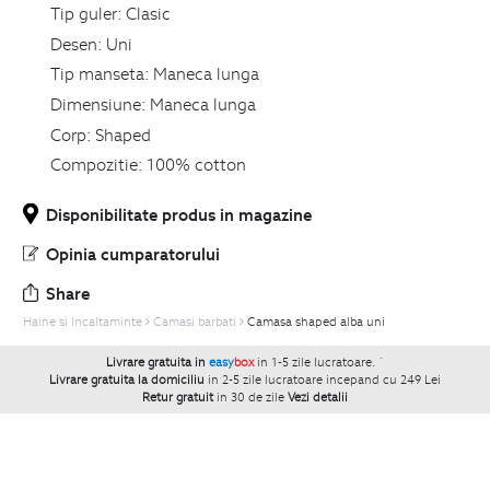
Tip guler:
Clasic
Desen:
Uni
Tip manseta:
Maneca lunga
Dimensiune:
Maneca lunga
Corp:
Shaped
Compozitie:
100% cotton
Disponibilitate produs in magazine
Opinia cumparatorului
Share
Haine si Incaltaminte
Camasi barbati
Camasa shaped alba uni
Livrare gratuita in
easy
box
in 1-5 zile lucratoare.
`
Livrare gratuita la domiciliu
in 2-5 zile lucratoare incepand cu 249 Lei
Retur gratuit
in 30 de zile
Vezi detalii