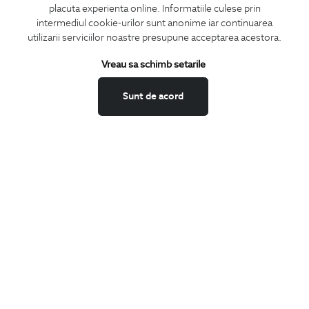
placuta experienta online. Informatiile culese prin
CONCIERGE
intermediul cookie-urilor sunt anonime iar continuarea
Termeni si conditii
utilizarii serviciilor noastre presupune acceptarea acestora.
Schimburi si retur
Vreau sa schimb setarile
Securitatea datelor
Feedback site
Sunt de acord
ANPC
SOL
BIGOTTI
Contact
Magazine
Cariere
Intrebari frecvente
Preturi retusuri
Sitemap