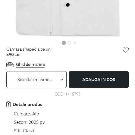
camasa shaped alba uni
590
Lei
Ghid de marimi
Selectati marimea
ADAUGA IN COS
COD:
1415793
Detalii produs
Culoare:
Alb
Sezon:
2025 pv
Stil:
Clasic