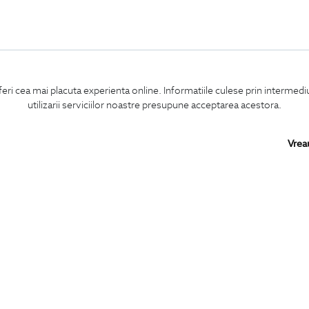
feri cea mai placuta experienta online. Informatiile culese prin intermed
utilizarii serviciilor noastre presupune acceptarea acestora.
Vrea
Confirm ca am peste 16 ani si doresc sa primesc
email-uri de informare
la adresa indicata.
MA ABONEZ