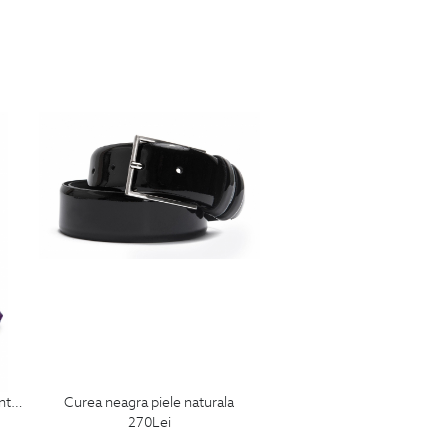
ral
curea neagra piele naturala
270
Lei