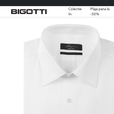
Colectie
Plaja pana la
In
-50%