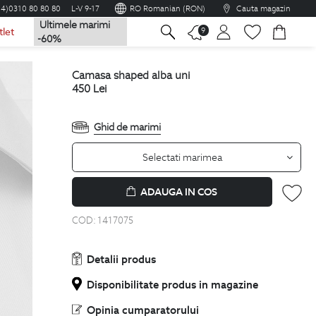
04)0310 80 80 80
L-V 9-17
RO Romanian (RON)
Cauta magazin
Ultimele marimi
na
9
tlet
-60%
camasa shaped alba uni
450
Lei
Ghid de marimi
Selectati marimea
ADAUGA IN COS
COD:
1417075
Detalii produs
Disponibilitate produs in magazine
Opinia cumparatorului