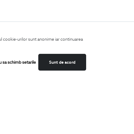
iul cookie-urilor sunt anonime iar continuarea
u sa schimb setarile
Sunt de acord
Fii mereu la curent cu noutatile noastre,
oferte speciale si trenduri in moda masculina.