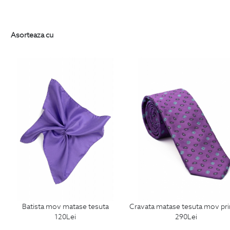
Asorteaza cu
batista mov matase tesuta
cravata matase tesuta mov print flo
120
Lei
290
Lei