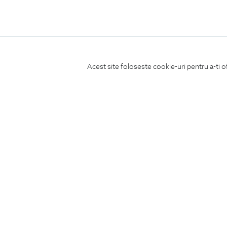
Acest site foloseste cookie-uri pentru a-ti o
ABONEAZA-TE
LA NEWSLETTER