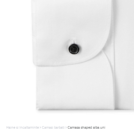
Haine si Incaltaminte
Camasi barbati
Camasa shaped alba uni