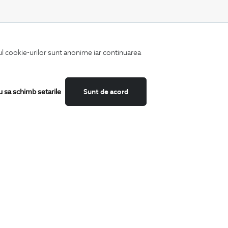
CATEGORII
iul cookie-urilor sunt anonime iar continuarea
Camasi
Tricouri
Sacouri
Costume
u sa schimb setarile
Sunt de acord
Incaltaminte
Pantaloni
Accesorii