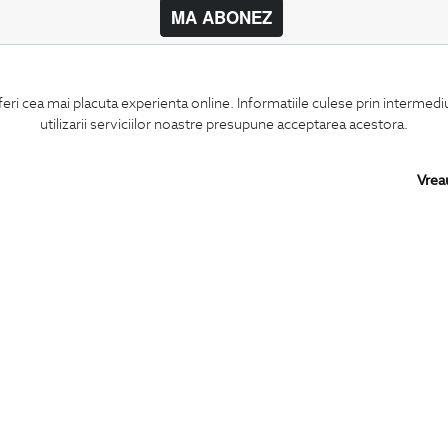
MA ABONEZ
BIGOTTI
SHARE
feri cea mai placuta experienta online. Informatiile culese prin intermed
Contact
Facebook
utilizarii serviciilor noastre presupune acceptarea acestora.
Magazine
LinkedIn
Cariere
Twitter
Intrebari frecvente
Pinterest
Vrea
Preturi retusuri
Instagram
Sitemap
PARTENERI IN
ROMANIA:
Copyright © 2026
BIGOTTI - IMBRACAMINTE SI INCALTAMINTE