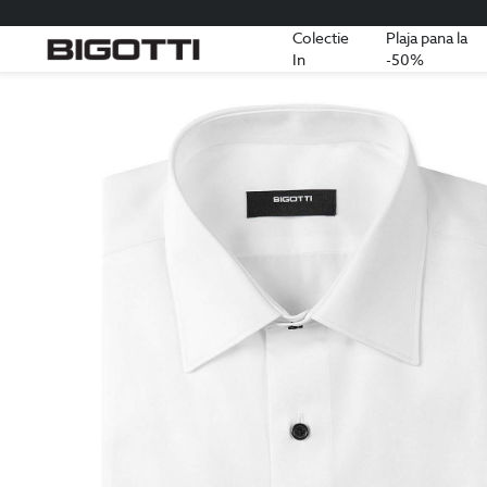
Colectie
Plaja pana la
In
-50%