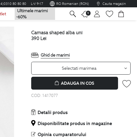
04)0310 80 80 80
L-V 9-17
RO Romanian (RON)
Cauta magazin
Ultimele marimi
na
9
tlet
-60%
camasa shaped alba uni
390
Lei
Ghid de marimi
Selectati marimea
ADAUGA IN COS
COD:
1417077
Detalii produs
Disponibilitate produs in magazine
Opinia cumparatorului