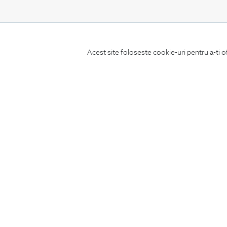
CONCIERGE
Acest site foloseste cookie-uri pentru a-ti o
Termeni si conditii
Schimburi si retur
Securitatea datelor
Feedback site
ANPC
SOL