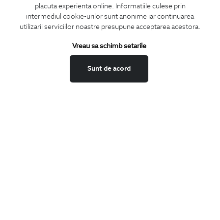
placuta experienta online. Informatiile culese prin
CONCIERGE
intermediul cookie-urilor sunt anonime iar continuarea
Termeni si conditii
utilizarii serviciilor noastre presupune acceptarea acestora.
Schimburi si retur
Vreau sa schimb setarile
Securitatea datelor
Feedback site
Sunt de acord
ANPC
SOL
BIGOTTI
Contact
Magazine
Cariere
Intrebari frecvente
Preturi retusuri
Sitemap