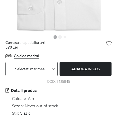
camasa shaped alba uni
390
Lei
Ghid de marimi
Selectati marimea
ADAUGA IN COS
COD:
1425845
Detalii produs
Culoare:
Alb
Sezon:
Never out of stock
Stil:
Clasic