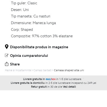
Tip guler:
Clasic
Desen:
Uni
Tip manseta:
Cu nasturi
Dimensiune:
Maneca lunga
Corp:
Shaped
Compozitie:
97% cotton 3% elastane
Disponibilitate produs in magazine
Opinia cumparatorului
Share
Haine si Incaltaminte
Camasi barbati
Camasa shaped alba uni
Livrare gratuita in
easy
box
in 1-5 zile lucratoare.
`
Livrare gratuita la domiciliu
in 2-5 zile lucratoare incepand cu 249 Lei
Retur gratuit
in 30 de zile
Vezi detalii