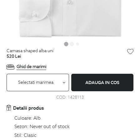
camasa shaped alba uni
520
Lei
Ghid de marimi
Selectati marimea
ADAUGA IN COS
COD:
1428113
Detalii produs
Culoare:
Alb
Sezon:
Never out of stock
Stil:
Clasic