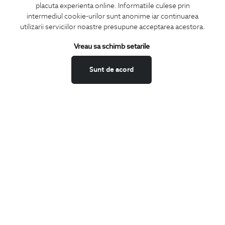
placuta experienta online. Informatiile culese prin
CONCIERGE
intermediul cookie-urilor sunt anonime iar continuarea
Termeni si conditii
utilizarii serviciilor noastre presupune acceptarea acestora.
Schimburi si retur
Vreau sa schimb setarile
Securitatea datelor
Feedback site
Sunt de acord
ANPC
SOL
BIGOTTI
Contact
Magazine
Cariere
Intrebari frecvente
Preturi retusuri
Sitemap