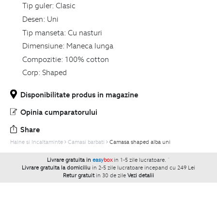
Tip guler:
Clasic
Desen:
Uni
Tip manseta:
Cu nasturi
Dimensiune:
Maneca lunga
Compozitie:
100% cotton
Corp:
Shaped
Disponibilitate produs in magazine
Opinia cumparatorului
Share
Haine si Incaltaminte
Camasi barbati
Camasa shaped alba uni
Livrare gratuita in
easy
box
in 1-5 zile lucratoare.
`
Livrare gratuita la domiciliu
in 2-5 zile lucratoare incepand cu 249 Lei
Retur gratuit
in 30 de zile
Vezi detalii