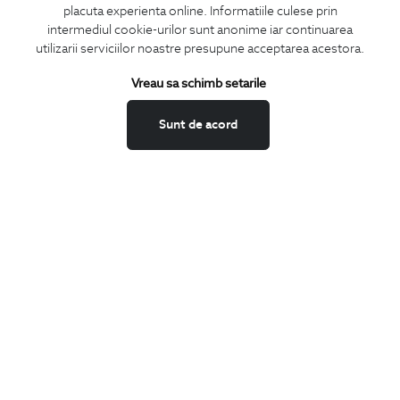
placuta experienta online. Informatiile culese prin
CONCIERGE
intermediul cookie-urilor sunt anonime iar continuarea
Termeni si conditii
utilizarii serviciilor noastre presupune acceptarea acestora.
Schimburi si retur
Vreau sa schimb setarile
Securitatea datelor
Feedback site
Sunt de acord
ANPC
SOL
BIGOTTI
Contact
Magazine
Cariere
Intrebari frecvente
Preturi retusuri
Sitemap