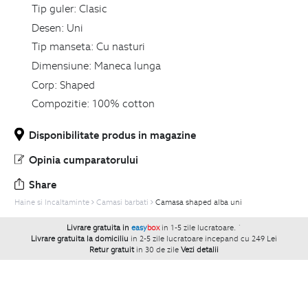
Tip guler:
Clasic
Desen:
Uni
Tip manseta:
Cu nasturi
Dimensiune:
Maneca lunga
Corp:
Shaped
Compozitie:
100% cotton
Disponibilitate produs in magazine
Opinia cumparatorului
Share
Haine si Incaltaminte
Camasi barbati
Camasa shaped alba uni
Livrare gratuita in
easy
box
in 1-5 zile lucratoare.
`
Livrare gratuita la domiciliu
in 2-5 zile lucratoare incepand cu 249 Lei
Retur gratuit
in 30 de zile
Vezi detalii