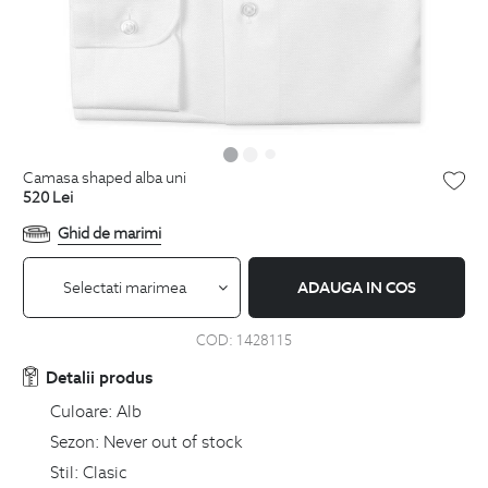
camasa shaped alba uni
520
Lei
Ghid de marimi
Selectati marimea
ADAUGA IN COS
COD:
1428115
Detalii produs
Culoare:
Alb
Sezon:
Never out of stock
Stil:
Clasic