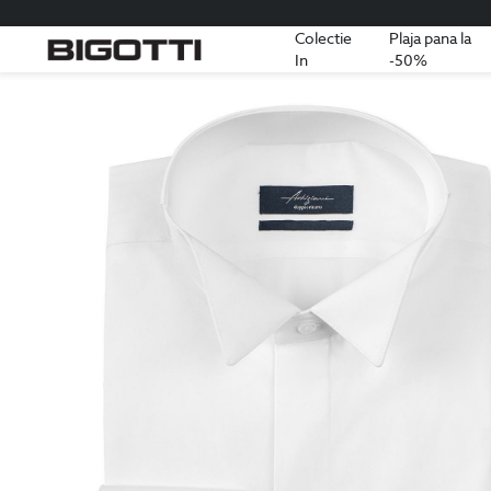
Colectie
Plaja pana la
In
-50%