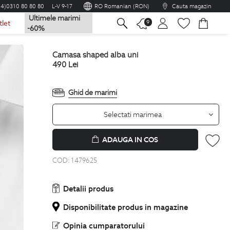
04)0310 80 80 80
L-V 9-17
RO Romanian (RON)
Cauta magazin
Ultimele marimi
na
9
tlet
-60%
camasa shaped alba uni
490
Lei
Ghid de marimi
Selectati marimea
ADAUGA IN COS
COD:
1479625
Detalii produs
Disponibilitate produs in magazine
Opinia cumparatorului