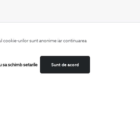
CATEGORII
iul cookie-urilor sunt anonime iar continuarea
Camasi
Tricouri
Sacouri
Costume
u sa schimb setarile
Sunt de acord
Incaltaminte
Pantaloni
Accesorii