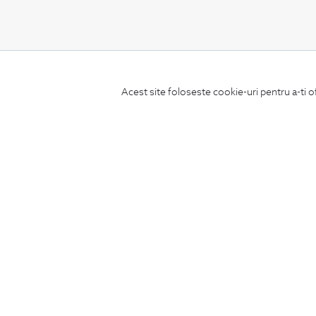
CONCIERGE
Acest site foloseste cookie-uri pentru a-ti o
Termeni si conditii
Schimburi si retur
Securitatea datelor
Feedback site
ANPC
SOL