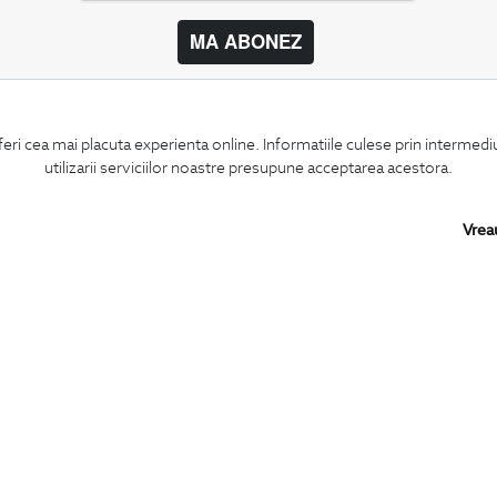
MA ABONEZ
BIGOTTI
SHARE
feri cea mai placuta experienta online. Informatiile culese prin intermed
Contact
Facebook
utilizarii serviciilor noastre presupune acceptarea acestora.
Magazine
LinkedIn
Cariere
Twitter
Intrebari frecvente
Pinterest
Vrea
Preturi retusuri
Instagram
Sitemap
PARTENERI IN
ROMANIA: