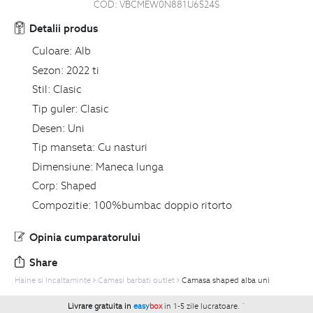
COD:
VBCMEW0N881U6524S
Detalii produs
Culoare:
Alb
Sezon:
2022 ti
Stil:
Clasic
Tip guler:
Clasic
Desen:
Uni
Tip manseta:
Cu nasturi
Dimensiune:
Maneca lunga
Corp:
Shaped
Compozitie:
100%bumbac doppio ritorto
Opinia cumparatorului
Share
Haine si Incaltaminte
Camasi barbati outlet
Camasa shaped alba uni
Livrare gratuita in
easy
box
in 1-5 zile lucratoare.
`