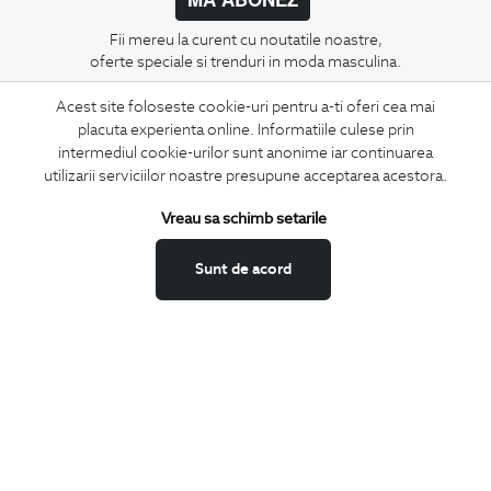
Fii mereu la curent cu noutatile noastre,
oferte speciale si trenduri in moda masculina.
Acest site foloseste cookie-uri pentru a-ti oferi cea mai
CONCIERGE
placuta experienta online. Informatiile culese prin
Termeni si conditii
intermediul cookie-urilor sunt anonime iar continuarea
Schimburi si retur
utilizarii serviciilor noastre presupune acceptarea acestora.
Securitatea datelor
Vreau sa schimb setarile
Feedback site
ANPC
Sunt de acord
SOL
BIGOTTI
Contact
Magazine
Cariere
Intrebari frecvente