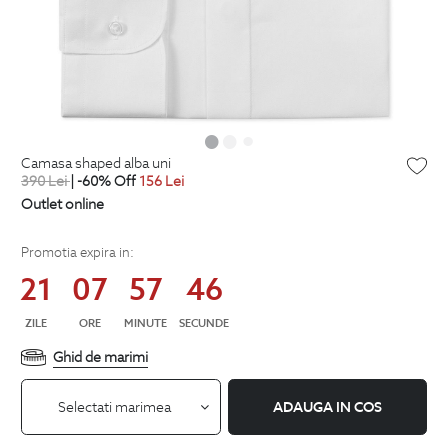
camasa shaped alba uni
390
Lei
| -60% Off
156
Lei
Outlet online
Promotia expira in:
21
07
57
46
ZILE
ORE
MINUTE
SECUNDE
Ghid de marimi
Selectati marimea
ADAUGA IN COS