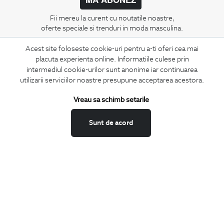
Fii mereu la curent cu noutatile noastre,
oferte speciale si trenduri in moda masculina.
Acest site foloseste cookie-uri pentru a-ti oferi cea mai
CONCIERGE
placuta experienta online. Informatiile culese prin
Termeni si conditii
intermediul cookie-urilor sunt anonime iar continuarea
Schimburi si retur
utilizarii serviciilor noastre presupune acceptarea acestora.
Securitatea datelor
Vreau sa schimb setarile
Feedback site
ANPC
Sunt de acord
SOL
BIGOTTI
Contact
Magazine
Cariere
Intrebari frecvente