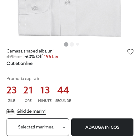
camasa shaped alba uni
490
Lei
| -60% Off
196
Lei
Outlet online
Promotia expira in:
23
21
13
43
ZILE
ORE
MINUTE
SECUNDE
Ghid de marimi
Selectati marimea
ADAUGA IN COS