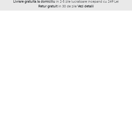
Livrare gratuita la domiciliu
in 2-5 zile lucratoare incepand cu 249 Lei
Retur gratuit
in 30 de zile
Vezi detalii