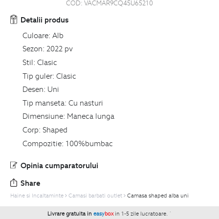
COD:
VACMAR9CQ45U65210
Detalii produs
Culoare:
Alb
Sezon:
2022 pv
Stil:
Clasic
Tip guler:
Clasic
Desen:
Uni
Tip manseta:
Cu nasturi
Dimensiune:
Maneca lunga
Corp:
Shaped
Compozitie:
100%bumbac
Opinia cumparatorului
Share
Haine si Incaltaminte
Camasi barbati outlet
Camasa shaped alba uni
Livrare gratuita in
easy
box
in 1-5 zile lucratoare.
`