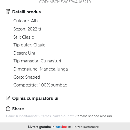
COD:
VBCMEW0EP64U65210
Detalii produs
Culoare:
Alb
Sezon:
2022 ti
Stil:
Clasic
Tip guler:
Clasic
Desen:
Uni
Tip manseta:
Cu nasturi
Dimensiune:
Maneca lunga
Corp:
Shaped
Compozitie:
100%bumbac
Opinia cumparatorului
Share
Haine si Incaltaminte
Camasi barbati outlet
Camasa shaped alba uni
Livrare gratuita in
easy
box
in 1-5 zile lucratoare.
`