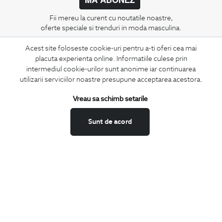
Fii mereu la curent cu noutatile noastre,
oferte speciale si trenduri in moda masculina.
Acest site foloseste cookie-uri pentru a-ti oferi cea mai
CONCIERGE
placuta experienta online. Informatiile culese prin
Termeni si conditii
intermediul cookie-urilor sunt anonime iar continuarea
Schimburi si retur
utilizarii serviciilor noastre presupune acceptarea acestora.
Securitatea datelor
Vreau sa schimb setarile
Feedback site
ANPC
Sunt de acord
SOL
BIGOTTI
Contact
Magazine
Cariere
Intrebari frecvente