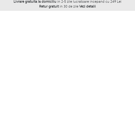
Livrare gratuita la domiciliu
in 2-5 zile lucratoare incepand cu 249 Lei
Retur gratuit
in 30 de zile
Vezi detalii