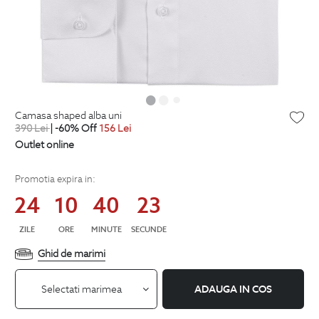
camasa shaped alba uni
390
Lei
| -60% Off
156
Lei
Outlet online
Promotia expira in:
24
10
40
23
ZILE
ORE
MINUTE
SECUNDE
Ghid de marimi
Selectati marimea
ADAUGA IN COS