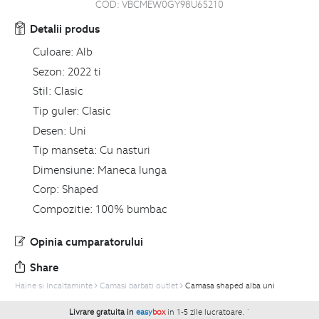
COD:
VBCMEW0GY98U65210
Detalii produs
Culoare:
Alb
Sezon:
2022 ti
Stil:
Clasic
Tip guler:
Clasic
Desen:
Uni
Tip manseta:
Cu nasturi
Dimensiune:
Maneca lunga
Corp:
Shaped
Compozitie:
100% bumbac
Opinia cumparatorului
Share
Haine si Incaltaminte
Camasi barbati outlet
Camasa shaped alba uni
Livrare gratuita in
easy
box
in 1-5 zile lucratoare.
`