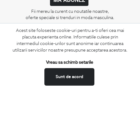
Fii mereu la curent cu noutatile noastre,
oferte speciale si trenduri in moda masculina.
Acest site foloseste cookie-uri pentru a-ti oferi cea mai
CONCIERGE
placuta experienta online. Informatiile culese prin
Termeni si conditii
intermediul cookie-urilor sunt anonime iar continuarea
Schimburi si retur
utilizarii serviciilor noastre presupune acceptarea acestora.
Securitatea datelor
Vreau sa schimb setarile
Feedback site
ANPC
Sunt de acord
SOL
BIGOTTI
Contact
Magazine
Cariere
Intrebari frecvente