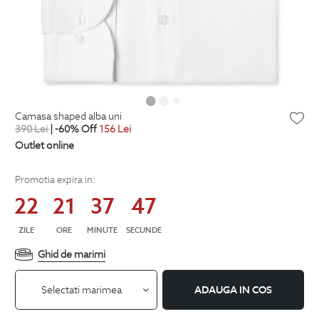
camasa shaped alba uni
390
Lei
| -60% Off
156
Lei
Outlet online
Promotia expira in:
22
21
37
46
ZILE
ORE
MINUTE
SECUNDE
Ghid de marimi
Selectati marimea
ADAUGA IN COS