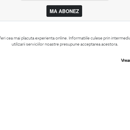
MA ABONEZ
BIGOTTI
SHARE
feri cea mai placuta experienta online. Informatiile culese prin intermed
Contact
Facebook
utilizarii serviciilor noastre presupune acceptarea acestora.
Magazine
LinkedIn
Cariere
Twitter
Intrebari frecvente
Pinterest
Vrea
Preturi retusuri
Instagram
Sitemap
PARTENERI IN
ROMANIA: