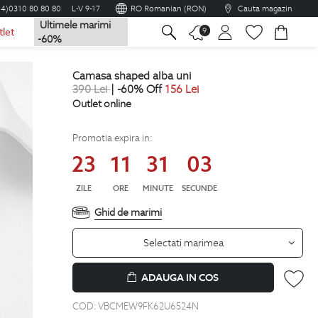
04)0310 80 80 80
L-V 9-17
RO Romanian (RON)
Cauta magazin
Ultimele marimi
na
9
tlet
-60%
camasa shaped alba uni
390
Lei
| -60% Off
156
Lei
Outlet online
Promotia expira in:
23
11
31
01
ZILE
ORE
MINUTE
SECUNDE
Ghid de marimi
Selectati marimea
ADAUGA IN COS
COD:
VBCMEW9FK62U6524N