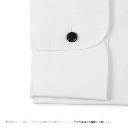
Haine si Incaltaminte
Camasi barbati outlet
Camasa shaped alba uni