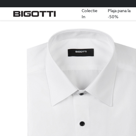
Colectie
Plaja pana la
In
-50%