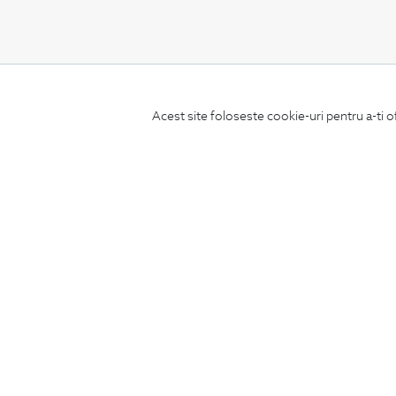
CONCIERGE
Acest site foloseste cookie-uri pentru a-ti o
Termeni si conditii
Schimburi si retur
Securitatea datelor
Feedback site
ANPC
SOL