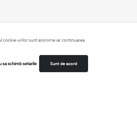
CATEGORII
iul cookie-urilor sunt anonime iar continuarea
Camasi
Tricouri
Sacouri
Costume
u sa schimb setarile
Sunt de acord
Incaltaminte
Pantaloni
Accesorii