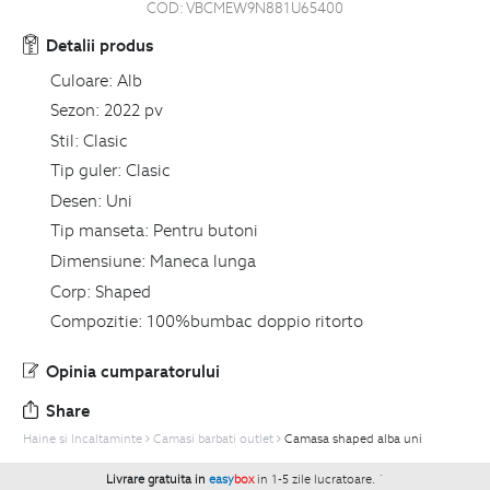
COD:
VBCMEW9N881U65400
Detalii produs
Culoare:
Alb
Sezon:
2022 pv
Stil:
Clasic
Tip guler:
Clasic
Desen:
Uni
Tip manseta:
Pentru butoni
Dimensiune:
Maneca lunga
Corp:
Shaped
Compozitie:
100%bumbac doppio ritorto
Opinia cumparatorului
Share
Haine si Incaltaminte
Camasi barbati outlet
Camasa shaped alba uni
Livrare gratuita in
easy
box
in 1-5 zile lucratoare.
`