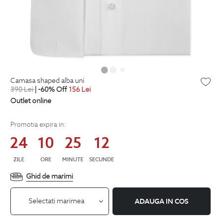
camasa shaped alba uni
390
Lei
| -60% Off
156
Lei
Outlet online
Promotia expira in:
24
10
25
12
ZILE
ORE
MINUTE
SECUNDE
Ghid de marimi
Selectati marimea
ADAUGA IN COS