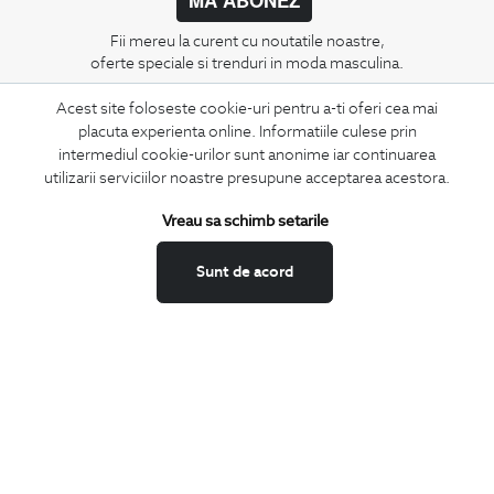
Fii mereu la curent cu noutatile noastre,
oferte speciale si trenduri in moda masculina.
Acest site foloseste cookie-uri pentru a-ti oferi cea mai
CONCIERGE
placuta experienta online. Informatiile culese prin
Termeni si conditii
intermediul cookie-urilor sunt anonime iar continuarea
Schimburi si retur
utilizarii serviciilor noastre presupune acceptarea acestora.
Securitatea datelor
Vreau sa schimb setarile
Feedback site
ANPC
Sunt de acord
SOL
BIGOTTI
Contact
Magazine
Cariere
Intrebari frecvente