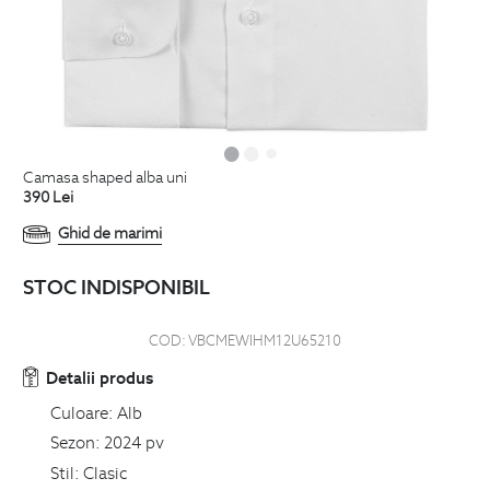
camasa shaped alba uni
390
Lei
Ghid de marimi
STOC INDISPONIBIL
COD:
VBCMEWIHM12U65210
Detalii produs
Culoare:
Alb
Sezon:
2024 pv
Stil:
Clasic