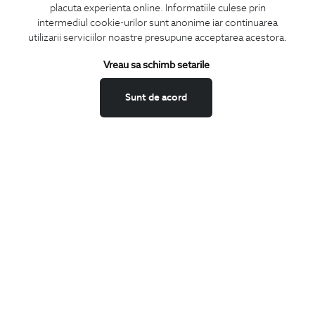
placuta experienta online. Informatiile culese prin
CONCIERGE
intermediul cookie-urilor sunt anonime iar continuarea
Termeni si conditii
utilizarii serviciilor noastre presupune acceptarea acestora.
Schimburi si retur
Vreau sa schimb setarile
Securitatea datelor
Feedback site
Sunt de acord
ANPC
SOL
BIGOTTI
Contact
Magazine
Cariere
Intrebari frecvente
Preturi retusuri
Sitemap