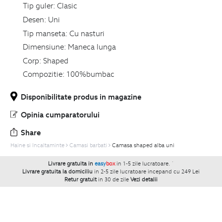
Tip guler:
Clasic
Desen:
Uni
Tip manseta:
Cu nasturi
Dimensiune:
Maneca lunga
Corp:
Shaped
Compozitie:
100%bumbac
Disponibilitate produs in magazine
Opinia cumparatorului
Share
Haine si Incaltaminte
Camasi barbati
Camasa shaped alba uni
Livrare gratuita in
easy
box
in 1-5 zile lucratoare.
`
Livrare gratuita la domiciliu
in 2-5 zile lucratoare incepand cu 249 Lei
Retur gratuit
in 30 de zile
Vezi detalii