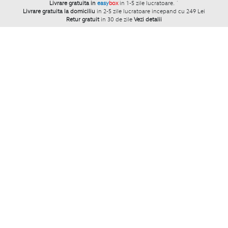
Livrare gratuita in
easy
box
in 1-5 zile lucratoare.
`
Livrare gratuita la domiciliu
in 2-5 zile lucratoare incepand cu 249 Lei
Retur gratuit
in 30 de zile
Vezi detalii