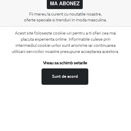
MA ABONEZ
Fii mereu la curent cu noutatile noastre,
oferte speciale si trenduri in moda masculina.
Acest site foloseste cookie-uri pentru a-ti oferi cea mai
CONCIERGE
placuta experienta online. Informatiile culese prin
Termeni si conditii
intermediul cookie-urilor sunt anonime iar continuarea
Schimburi si retur
utilizarii serviciilor noastre presupune acceptarea acestora.
Securitatea datelor
Vreau sa schimb setarile
Feedback site
ANPC
Sunt de acord
SOL
BIGOTTI
Contact
Magazine
Cariere
Intrebari frecvente