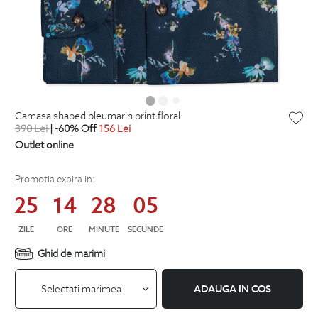
camasa shaped bleumarin print floral
390
Lei
| -60% Off
156
Lei
Outlet online
Promotia expira in:
25
14
28
05
ZILE
ORE
MINUTE
SECUNDE
Ghid de marimi
Selectati marimea
ADAUGA IN COS