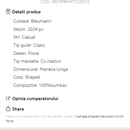
COD:
VBCMPRIHX77U29210
Detalii produs
Culoare:
Bleumarin
Sezon:
2024 pv
Stil:
Casual
Tip guler:
Clasic
Desen:
Floral
Tip manseta:
Cu nasturi
Dimensiune:
Maneca lunga
Corp:
Shaped
Compozitie:
100%bumbac
Opinia cumparatorului
Share
Haine si Incaltaminte
Camasi barbati outlet
Camasa shaped bleumarin print
floral