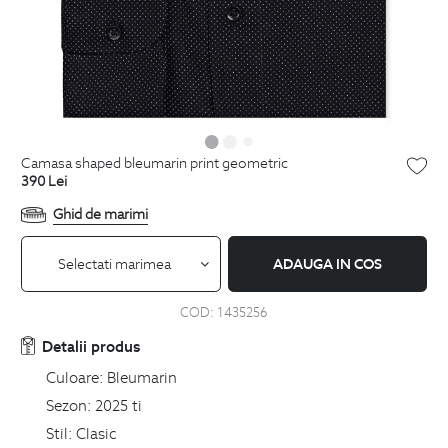
camasa shaped bleumarin print geometric
390
Lei
Ghid de marimi
Selectati marimea
ADAUGA IN COS
COD:
1435256
Detalii produs
Culoare:
Bleumarin
Sezon:
2025 ti
Stil:
Clasic