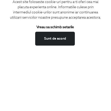
Acest site foloseste cookie-uri pentru a-ti oferi cea mai
placuta experienta online. Informatiile culese prin
CONCIERGE
intermediul cookie-urilor sunt anonime iar continuarea
Termeni si conditii
utilizarii serviciilor noastre presupune acceptarea acestora.
Schimburi si retur
Vreau sa schimb setarile
Securitatea datelor
Feedback site
Sunt de acord
ANPC
SOL
BIGOTTI
Contact
Magazine
Cariere
Intrebari frecvente
Preturi retusuri
Sitemap