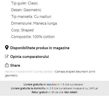
Tip guler:
Clasic
Desen:
Geometric
Tip manseta:
Cu nasturi
Dimensiune:
Maneca lunga
Corp:
Shaped
Compozitie:
100% cotton
Disponibilitate produs in magazine
Opinia cumparatorului
Share
Haine si Incaltaminte
Camasi barbati
Camasa shaped bleumarin print
geometric
Livrare gratuita in
easy
box
in 1-5 zile lucratoare.
`
Livrare gratuita la domiciliu
in 2-5 zile lucratoare incepand cu 249 Lei
Retur gratuit
in 30 de zile
Vezi detalii