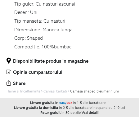
Tip guler:
Cu nasturi ascunsi
Desen:
Uni
Tip manseta:
Cu nasturi
Dimensiune:
Maneca lunga
Corp:
Shaped
Compozitie:
100%bumbac
Disponibilitate produs in magazine
Opinia cumparatorului
Share
Haine si Incaltaminte
Camasi barbati
Camasa shaped bleumarin uni
Livrare gratuita in
easy
box
in 1-5 zile lucratoare.
`
Livrare gratuita la domiciliu
in 2-5 zile lucratoare incepand cu 249 Lei
Retur gratuit
in 30 de zile
Vezi detalii