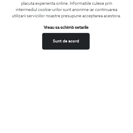
placuta experienta online. Informatiile culese prin
CONCIERGE
intermediul cookie-urilor sunt anonime iar continuarea
Termeni si conditii
utilizarii serviciilor noastre presupune acceptarea acestora.
Schimburi si retur
Vreau sa schimb setarile
Securitatea datelor
Feedback site
Sunt de acord
ANPC
SOL
BIGOTTI
Contact
Magazine
Cariere
Intrebari frecvente
Preturi retusuri
Sitemap