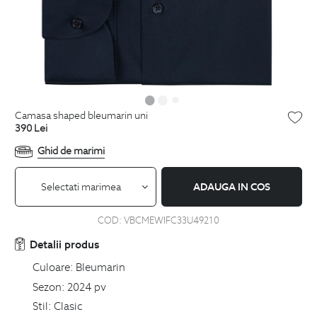
camasa shaped bleumarin uni
390
Lei
Ghid de marimi
Selectati marimea
ADAUGA IN COS
COD:
VBCMEWIFC33U49210
Detalii produs
Culoare:
Bleumarin
Sezon:
2024 pv
Stil:
Clasic