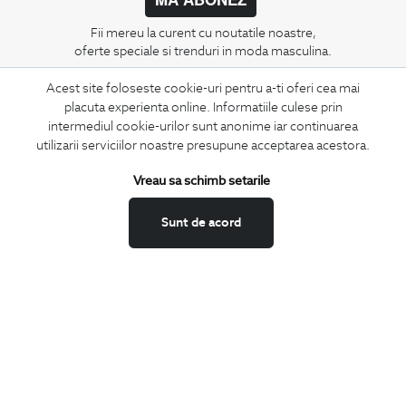
Fii mereu la curent cu noutatile noastre,
oferte speciale si trenduri in moda masculina.
Acest site foloseste cookie-uri pentru a-ti oferi cea mai
CONCIERGE
placuta experienta online. Informatiile culese prin
Termeni si conditii
intermediul cookie-urilor sunt anonime iar continuarea
Schimburi si retur
utilizarii serviciilor noastre presupune acceptarea acestora.
Securitatea datelor
Vreau sa schimb setarile
Feedback site
ANPC
Sunt de acord
SOL
BIGOTTI
Contact
Magazine
Cariere
Intrebari frecvente