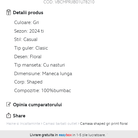
COD:
VBCMPRJIB01U78210
Detalii produs
Culoare:
Gri
Sezon:
2024 ti
Stil:
Casual
Tip guler:
Clasic
Desen:
Floral
Tip manseta:
Cu nasturi
Dimensiune:
Maneca lunga
Corp:
Shaped
Compozitie:
100%bumbac
Opinia cumparatorului
Share
Haine si Incaltaminte
Camasi barbati outlet
Camasa shaped gri print floral
Livrare gratuita in
easy
box
in 1-5 zile lucratoare.
`