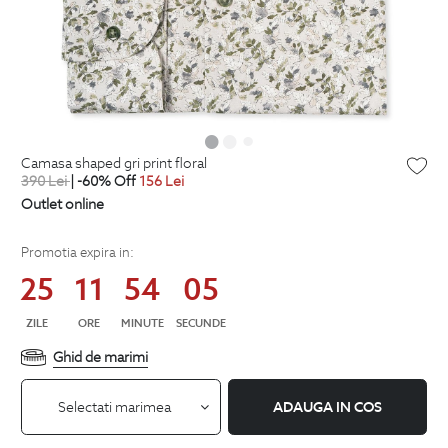
camasa shaped gri print floral
390
Lei
| -60% Off
156
Lei
Outlet online
Promotia expira in:
25
11
54
05
ZILE
ORE
MINUTE
SECUNDE
Ghid de marimi
Selectati marimea
ADAUGA IN COS