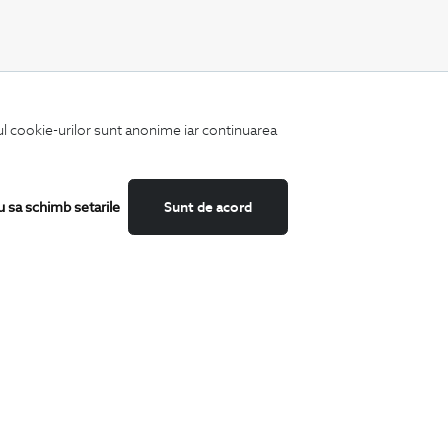
CATEGORII
iul cookie-urilor sunt anonime iar continuarea
Camasi
Tricouri
Sacouri
Costume
u sa schimb setarile
Sunt de acord
Incaltaminte
Pantaloni
Accesorii