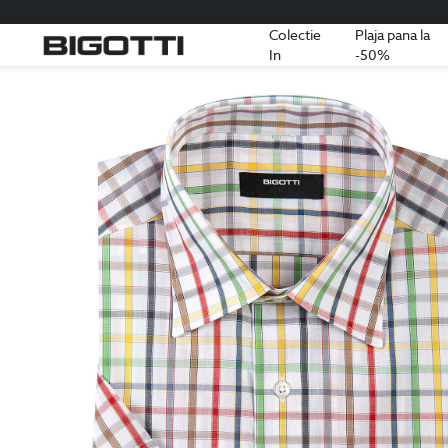
Colectie
Plaja pana la
In
-50%