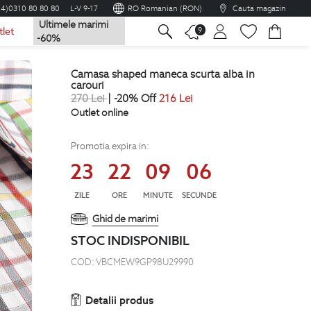
04)0310 80 80 80
L-V 9-17
RO Romanian (RON)
Cauta magazin
Ultimele marimi
na
9
tlet
-60%
camasa shaped maneca scurta alba in
carouri
270
Lei
| -20% Off
216
Lei
Outlet online
Promotia expira in:
23
22
09
05
ZILE
ORE
MINUTE
SECUNDE
Ghid de marimi
STOC INDISPONIBIL
COD:
VBCMEW9GP98U29990
Detalii produs