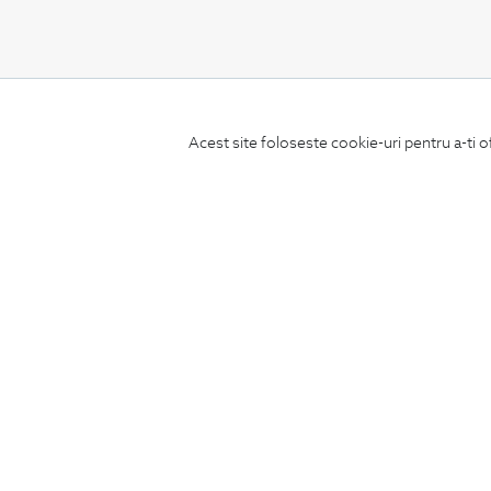
CONCIERGE
Acest site foloseste cookie-uri pentru a-ti o
Termeni si conditii
Schimburi si retur
Securitatea datelor
Feedback site
ANPC
SOL