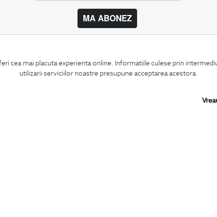
MA ABONEZ
BIGOTTI
SHARE
feri cea mai placuta experienta online. Informatiile culese prin intermed
Contact
Facebook
utilizarii serviciilor noastre presupune acceptarea acestora.
Magazine
LinkedIn
Cariere
Twitter
Intrebari frecvente
Pinterest
Vrea
Preturi retusuri
Instagram
Sitemap
PARTENERI IN
ROMANIA: