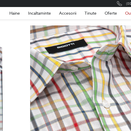
(0
Romania
Roma
Haine
Incaltaminte
Accesorii
Tinute
Oferte
Ou