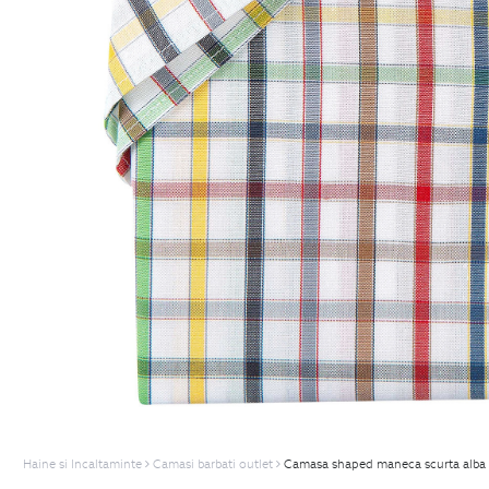
Haine si Incaltaminte
Camasi barbati outlet
Camasa shaped maneca scurta alba 