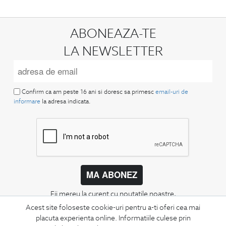
ABONEAZA-TE
LA NEWSLETTER
Confirm ca am peste 16 ani si doresc sa primesc
email-uri de
informare
la adresa indicata.
MA ABONEZ
Fii mereu la curent cu noutatile noastre,
oferte speciale si trenduri in moda masculina.
Acest site foloseste cookie-uri pentru a-ti oferi cea mai
placuta experienta online. Informatiile culese prin