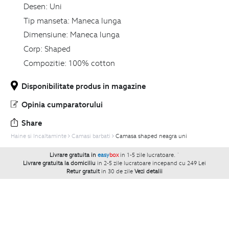
Desen:
Uni
Tip manseta:
Maneca lunga
Dimensiune:
Maneca lunga
Corp:
Shaped
Compozitie:
100% cotton
Disponibilitate produs in magazine
Opinia cumparatorului
Share
Haine si Incaltaminte
Camasi barbati
Camasa shaped neagra uni
Livrare gratuita in
easy
box
in 1-5 zile lucratoare.
`
Livrare gratuita la domiciliu
in 2-5 zile lucratoare incepand cu 249 Lei
Retur gratuit
in 30 de zile
Vezi detalii