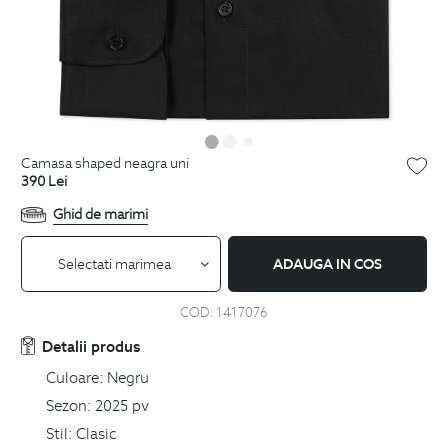
camasa shaped neagra uni
390
Lei
Ghid de marimi
Selectati marimea
ADAUGA IN COS
COD:
1417076
Detalii produs
Culoare:
Negru
Sezon:
2025 pv
Stil:
Clasic