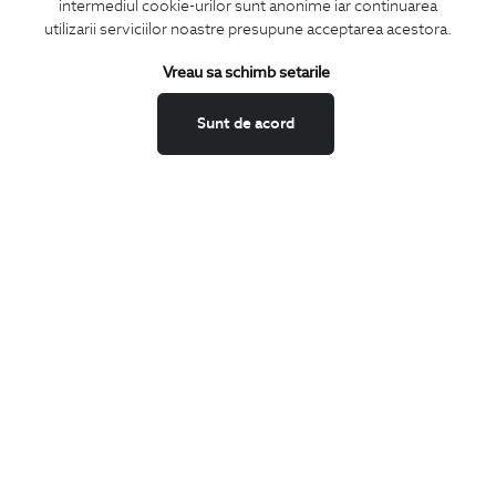
CONCIERGE
intermediul cookie-urilor sunt anonime iar continuarea
utilizarii serviciilor noastre presupune acceptarea acestora.
Termeni si conditii
Schimburi si retur
Vreau sa schimb setarile
Securitatea datelor
Sunt de acord
Feedback site
ANPC
SOL
BIGOTTI
Contact
Magazine
Cariere
Intrebari frecvente
Preturi retusuri
Sitemap
SHARE